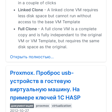
in a couple of clicks
Linked Clone
- A linked clone VM requires
less disk space but cannot run without
access to the base VM Template
Full Clone
- A full clone VM is a complete
copy and is fully independant to the original
VM or VM Template, but requires the same
disk space as the original.
Открыть полностью…
Proxmox. Проброс usb-
устройств в гостевую
виртуальную машину. На
примере ключей 1С HASP
документация
proxmox
virtualization
2012-10-27