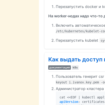
Перезапустить docker и k
На worker-нодах надо что-то
Включить автоматическое
/etc/kubernetes/kubelet-co
Перезапустить kubelet
sy
Как выдать доступ 
документация
k8s
Пользователь генерит cs
keyout i.ivanov.key.pem -o
Администратор кластера с
cat <<EOF | kubectl appl
apiVersion
:
certificates