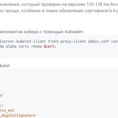
овления, который проверен на версиях 1.15-1.18 На бол
о проще, особенно в плане обновления сертификата kub
омпонентов кубера с помощью kubeadm
iserver-kubelet-client front-proxy-client admin.conf con
dm alpha certs renew 
$cert
;
belet
s"
gs