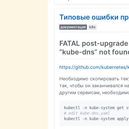
Типовые ошибки пр
документация
k8s
FATAL post-upgrade e
“kube-dns” not foun
https://github.com/kubernetes
Необходимо скопировать текущ
так, чтобы он заканчивался на
другим сервисам, необходимо
kubectl -n kube-system get s
# edit kube-dns.yaml
kubectl -n kube-system apply