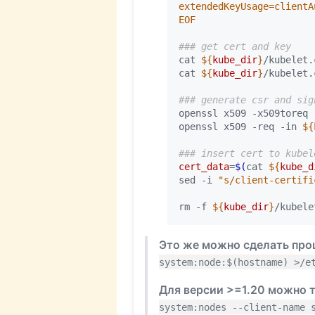
EOF
### get cert and key
cat 
${
kube_dir
}
/kubelet.
cat 
${
kube_dir
}
/kubelet.
### generate csr and sig
openssl x509 -x509toreq 
openssl x509 -req -in 
${
### insert cert to kubel
cert_data
=
$(
cat 
${
kube_d
sed -i 
"s/client-certifi
rm -f 
${
kube_dir
}
/kubele
Это же можно сделать пр
system:node:$(hostname) >/e
Для версии >=1.20 можно т
system:nodes --client-name 