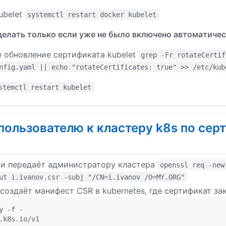
ubelet
systemctl restart docker kubelet
 делать только если уже не было включено автоматиче
 обновление сертификата kubelet
grep -Fr rotateCertif
nfig.yaml || echo "rotateCertificates: true" >> /etc/kub
stemctl restart kubelet
пользователю к кластеру k8s по сер
r и передаёт администратору кластера
openssl req -new
ut i.ivanov.csr -subj "/CN=i.ivanov /O=MY.ORG"
оздаёт манифест CSR в kubernetes, где сертификат за
y -f -
.k8s.io/v1