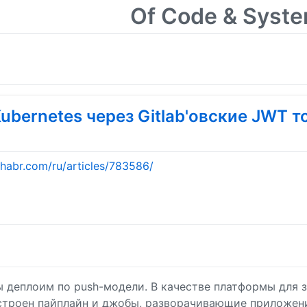
Of Code & Syst
ubernetes через Gitlab'овские JWT т
/habr.com/ru/articles/783586/
 деплоим по push-модели. В качестве платформы для з
настроен пайплайн и джобы, разворачивающие приложен