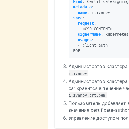
kind
:
CertificateSigning
metadata
:
name
:
i.ivanov
spec
:
request
:
<CSR_CONTENT>
signerName
:
kubernetes
usages
:
- 
client auth
EOF
Администратор кластера
i.ivanov
Администратор кластера 
csr хранится в течение ч
i.ivanov.crt.pem
Пользователь добавляет в
значения certificate-author
Управление доступом пол