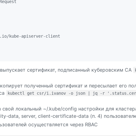
Request
.io/kube-apiserver-client
 выпускает сертификат, подписанный куберовским CA
копирует полученный сертификат и пересылает его п
аса
kubectl get csr/i.ivanov -o json | jq -r '.status.ce
 свой локальный ~/.kube/config настройки для класте
ity-data, server, client-certificate-data (п. 4) пользовател
ьзователей осуществляется через RBAC