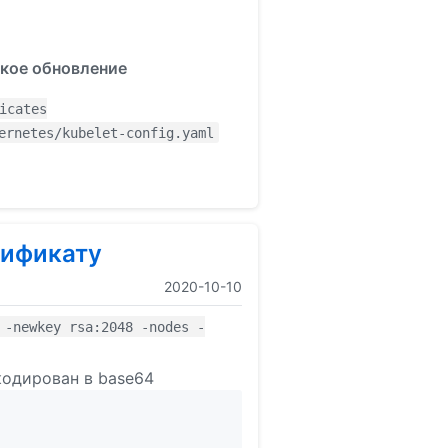
ское обновление
icates
ernetes/kubelet-config.yaml
тификату
2020-10-10
 -newkey rsa:2048 -nodes -
кодирован в base64