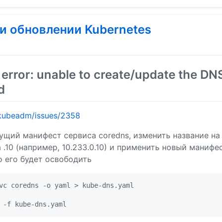
и обновлении Kubernetes
rror: unable to create/update the DNS
d
/kubeadm/issues/2358
ий манифест сервиса coredns, изменить название на k
 .10 (например, 10.233.0.10) и применить новый манифе
 его будет освободить
vc coredns -o yaml > kube-dns.yaml
 -f kube-dns.yaml