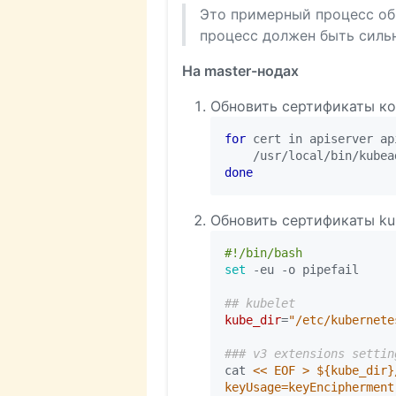
Это примерный процесс обн
процесс должен быть сильн
На master-нодах
Обновить сертификаты к
for
 cert in apiserver ap
    /usr/local/bin/kubea
done
Обновить сертификаты ku
set
## kubelet
kube_dir
=
"/etc/kubernete
### v3 extensions settin
cat 