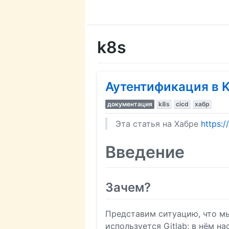
k8s
Аутентификация в K
документация
k8s
cicd
хабр
Эта статья на Хабре
https:/
Введение
Зачем?
Представим ситуацию, что мы
используется Gitlab: в нём 