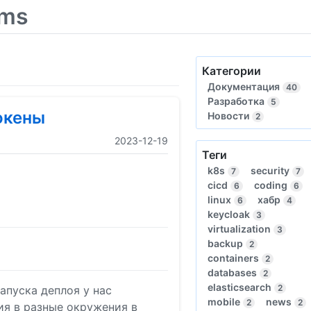
ems
Категории
Документация
40
Разработка
5
окены
Новости
2
2023-12-19
Теги
k8s
security
7
7
cicd
coding
6
6
linux
хабр
6
4
keycloak
3
virtualization
3
backup
2
containers
2
databases
2
elasticsearch
2
апуска деплоя у нас
mobile
news
2
2
ия в разные окружения в