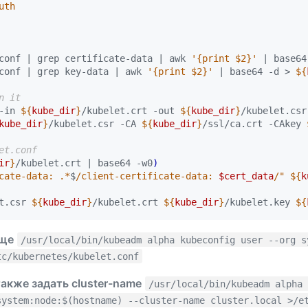
conf 
|
 grep certificate-data 
|
 awk 
'{print $2}'
|
 base64
conf 
|
 grep key-data 
|
 awk 
'{print $2}'
|
 base64 -d > 
${
n it
-in 
${
kube_dir
}
/kubelet.crt -out 
${
kube_dir
}
/kubelet.csr
kube_dir
}
/kubelet.csr -CA 
${
kube_dir
}
/ssl/ca.crt -CAkey 
et.conf
ir
}
/kubelet.crt 
|
 base64 -w0
)
cate-data: .*
$
/client-certificate-data: 
$cert_data
/"
${
k
t.csr 
${
kube_dir
}
/kubelet.crt 
${
kube_dir
}
/kubelet.key 
${
още
/usr/local/bin/kubeadm alpha kubeconfig user --org s
tc/kubernetes/kubelet.conf
акже задать cluster-name
/usr/local/bin/kubeadm alpha
system:node:$(hostname) --cluster-name cluster.local >/e