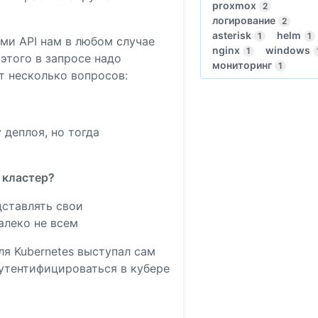
proxmox
2
логирование
2
asterisk
helm
1
1
ами API нам в любом случае
nginx
windows
1
этого в запросе надо
мониторинг
1
т несколько вопросов:
 деплоя, но тогда
 кластер?
ставлять свои
алеко не всем
ля Kubernetes выступал сам
аутентифицироваться в кубере