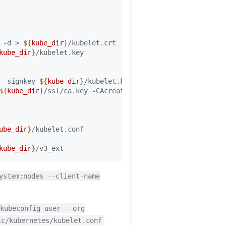
 -d > 
${
kube_dir
}
kube_dir
}
 -signkey 
${
kube_dir
}
${
kube_dir
}
/ssl/ca.key -CAcreateserial -out 
${
kube_dir
}
/
ube_dir
}
kube_dir
}
ystem:nodes --client-name
 kubeconfig user --org
tc/kubernetes/kubelet.conf