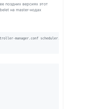
ее поздних версиях этот
elet на master-нодах
troller-manager.conf scheduler.conf
;
do