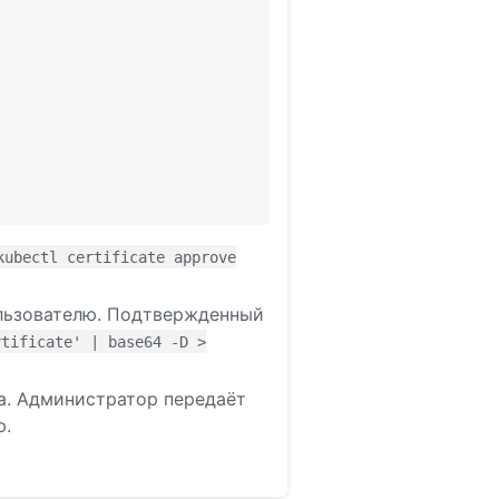
kubectl certificate approve
ользователю. Подтвержденный
rtificate' | base64 -D >
ра. Администратор передаёт
ю.