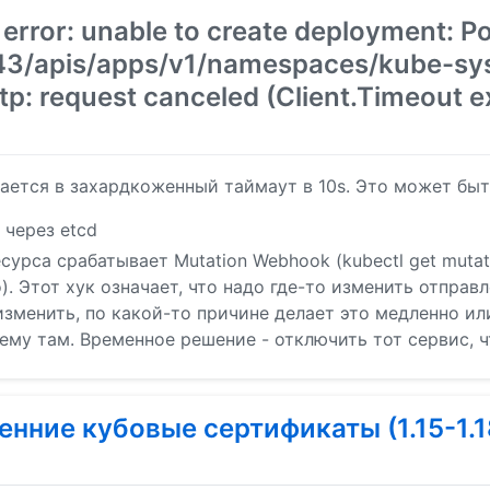
error: unable to create deployment: P
6443/apis/apps/v1/namespaces/kube-s
tp: request canceled (Client.Timeout 
ается в захардкоженный таймаут в 10s. Это может бы
 через etcd
сурса срабатывает Mutation Webhook (kubectl get mutat
.io). Этот хук означает, что надо где-то изменить отправ
зменить, по какой-то причине делает это медленно или
ему там. Временное решение - отключить тот сервис, ч
енние кубовые сертификаты (1.15-1.1