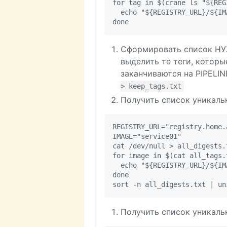
for tag in $(crane ls "${REG
  echo "${REGISTRY_URL}/${IM
Сформировать список НУЖН
выделить те теги, которы
заканчиваются на PIPELINE
> keep_tags.txt
Получить список уникаль
REGISTRY_URL="registry.home.a
IMAGE="service01"

cat /dev/null > all_digests.t
for image in $(cat all_tags.t
  echo "${REGISTRY_URL}/${IM
done

Получить список уникал