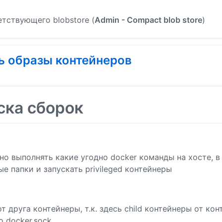
тствующего blobstore (
Admin - Compact blob store
)
ь образы контейнеров
ска сборок
но выполнять какие угодно docker команды на хосте, в 
е папки и запускать privileged контейнеры
 друга контейнеры, т.к. здесь child контейнеры от кон
о docker.sock