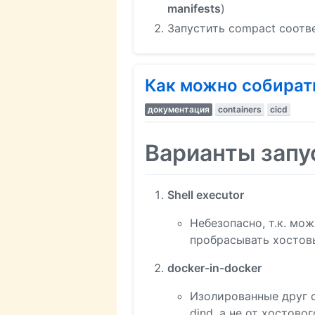
manifests
)
Запустить compact соотве
Как можно собират
документация
containers
cicd
Варианты запу
Shell executor
Небезопасно, т.к. мож
пробрасывать хостовы
docker-in-docker
Изолированные друг от
dind, а не от хостовог