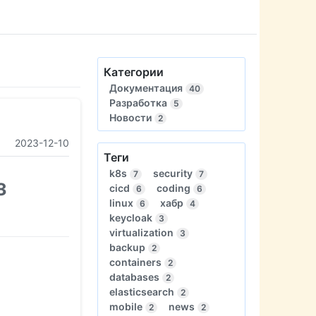
Категории
Документация
40
Разработка
5
Новости
2
2023-12-10
Теги
k8s
security
7
7
з
cicd
coding
6
6
linux
хабр
6
4
keycloak
3
virtualization
3
backup
2
containers
2
databases
2
elasticsearch
2
mobile
news
2
2