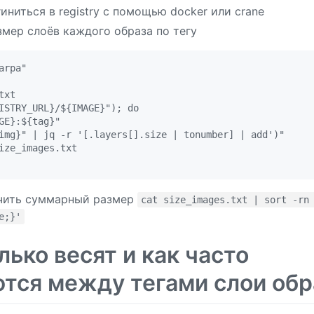
ниться в registry с помощью docker или crane
мер слоёв каждого образа по тегу
rpa"

xt

ISTRY_URL}/${IMAGE}"); do

GE}:${tag}"

img}" | jq -r '[.layers[].size | tonumber] | add')"

ize_images.txt

чить суммарный размер
cat size_images.txt | sort -rn
e;}'
лько весят и как часто
тся между тегами слои обр