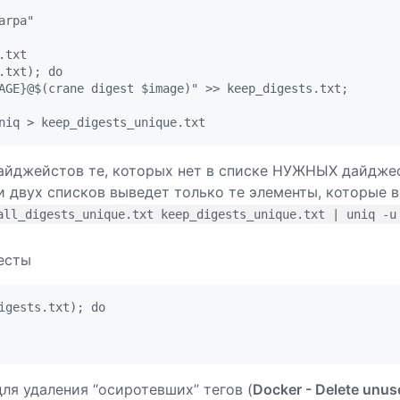
rpa"

txt

txt); do

AGE}@$(crane digest $image)" >> keep_digests.txt;

дайджейстов те, которых нет в списке НУЖНЫХ дайджес
и двух списков выведет только те элементы, которые 
all_digests_unique.txt keep_digests_unique.txt | uniq -u
есты
igests.txt); do

для удаления “осиротевших” тегов (
Docker - Delete unus