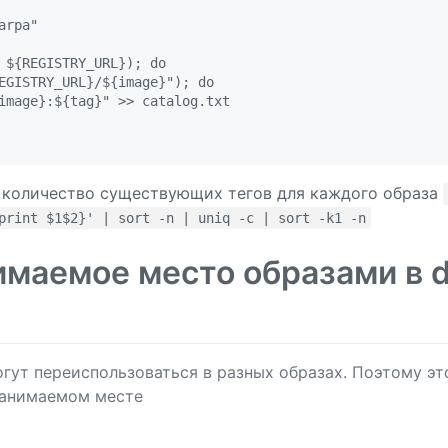
rpa"

 ${REGISTRY_URL}); do

EGISTRY_URL}/${image}"); do

image}:${tag}" >> catalog.txt

 количество существующих тегов для каждого образа
print $1$2}' | sort -n | uniq -c | sort -k1 -n
имаемое место образами в 
гут переиспользоваться в разных образах. Поэтому эт
занимаемом месте