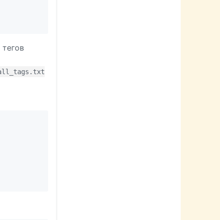
 тегов
all_tags.txt