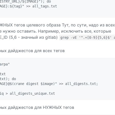
ISTRY_URL}/${IMAGE}"); do

AGE}:${tag}" >> all_tags.txt

ЫХ тегов целевого образа Тут, по сути, надо из всех
е нужно оставить. Например, исключить все, которые
_ID (5,6 - значный из gitlab)
grep -vE '^.+[0-9]{5,6}$' 
ных дайджестов для всех тегов
rpa"

xt

xt); do

AGE}@$(crane digest $image)" >> all_digests.txt;

ьных дайджестов для НУЖНЫХ тегов