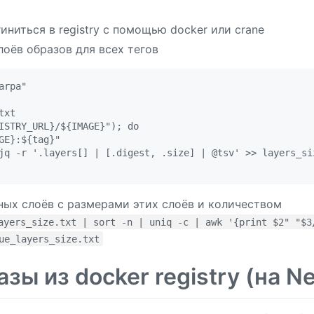
ниться в registry с помощью docker или crane
оёв образов для всех тегов
rpa"

xt

ISTRY_URL}/${IMAGE}"); do

GE}:${tag}"

jq -r '.layers[] | [.digest, .size] | @tsv' >> layers_siz
ных слоёв с размерами этих слоёв и количеством
ayers_size.txt | sort -n | uniq -c | awk '{print $2" "$3
ue_layers_size.txt
зы из docker registry (на N