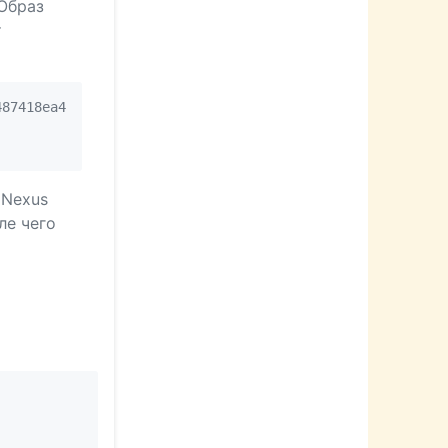
 Образ
т
87418ea4

 Nexus
ле чего