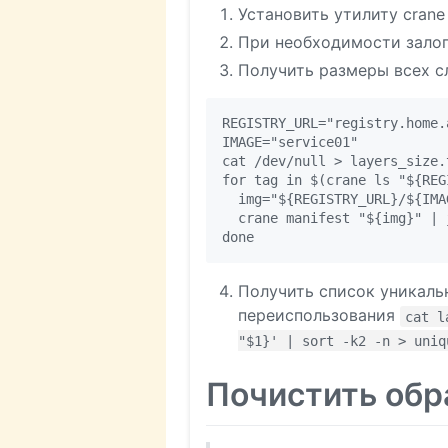
Установить утилиту crane
При необходимости залоги
Получить размеры всех сл
REGISTRY_URL="registry.home.a
IMAGE="service01"

cat /dev/null > layers_size.t
for tag in $(crane ls "${REG
  img="${REGISTRY_URL}/${IMA
  crane manifest "${img}" | 
Получить список уникаль
переиспользования
cat l
"$1}' | sort -k2 -n > uniq
Почистить обра