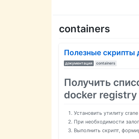
containers
Полезные скрипты дл
документация
containers
Получить списо
docker registry
Установить утилиту crane
При необходимости залоги
Выполнить скрипт, форм