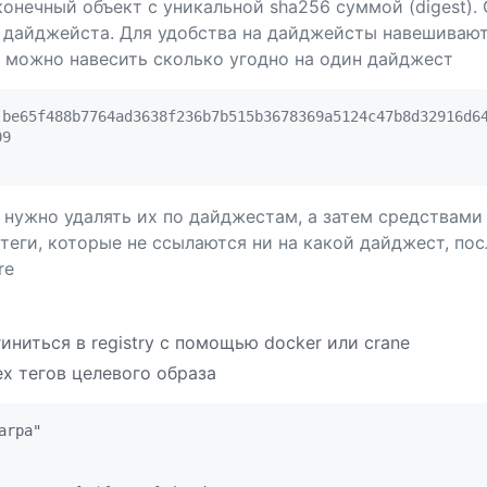
конечный объект с уникальной sha256 суммой (digest).
о дайджейста. Для удобства на дайджейсты навешиваю
 можно навесить сколько угодно на один дайджест
be65f488b7764ad3638f236b7b515b3678369a5124c47b8d32916d64
9

 нужно удалять их по дайджестам, а затем средствами
теги, которые не ссылаются ни на какой дайджест, пос
re
ниться в registry с помощью docker или crane
х тегов целевого образа
rpa"
