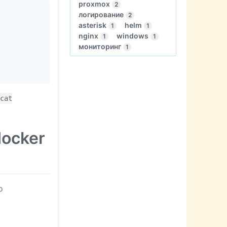
proxmox
2
логирование
2
asterisk
helm
1
1
nginx
windows
1
1
мониторинг
1
cat
docker
о