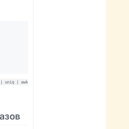
 | uniq | awk
азов