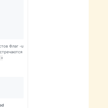
тов Флаг -u
встречаются
 >
ed