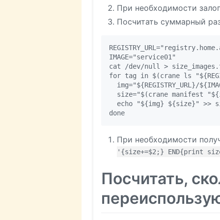
При необходимости залоги
Посчитать суммарный раз
REGISTRY_URL="registry.home.a
IMAGE="service01"

cat /dev/null > size_images.t
for tag in $(crane ls "${REG
  img="${REGISTRY_URL}/${IMA
  size="$(crane manifest "${
  echo "${img} ${size}" >> s
При необходимости полу
'{size+=$2;} END{print siz
Посчитать, ско
переиспользую