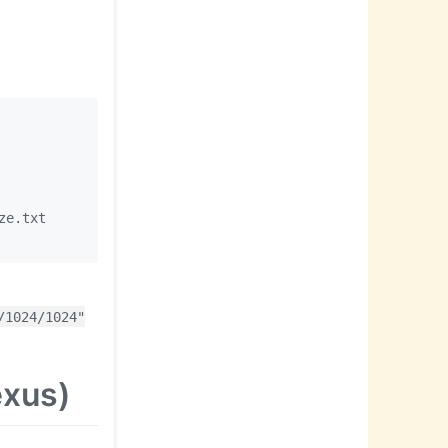
e.txt

/1024/1024"
exus)