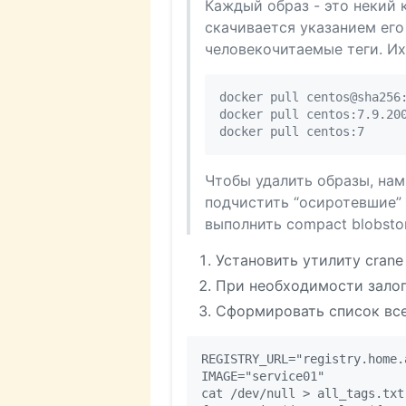
Каждый образ - это некий 
скачивается указанием ег
человекочитаемые теги. Их
docker pull centos@sha256:
docker pull centos:7.9.200
Чтобы удалить образы, нам
подчистить “осиротевшие” 
выполнить compact blobsto
Установить утилиту crane
При необходимости залоги
Сформировать список все
REGISTRY_URL="registry.home.a
IMAGE="service01"

cat /dev/null > all_tags.txt
