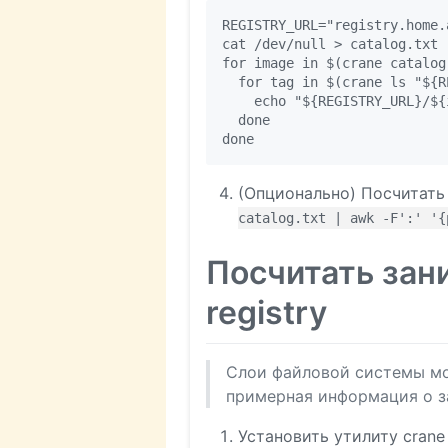
REGISTRY_URL="registry.home.a
cat /dev/null > catalog.txt

for image in $(crane catalog
  for tag in $(crane ls "${R
    echo "${REGISTRY_URL}/${
  done

(Опционально) Посчитать
catalog.txt | awk -F':' '{
Посчитать зан
registry
Слои файловой системы мо
примерная информация о 
Установить утилиту crane