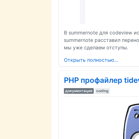
В summernote для codeview и
summernote расставил переносы
мы уже сделаем отступы.
Открыть полностью…
PHP профайлер tide
документация
coding