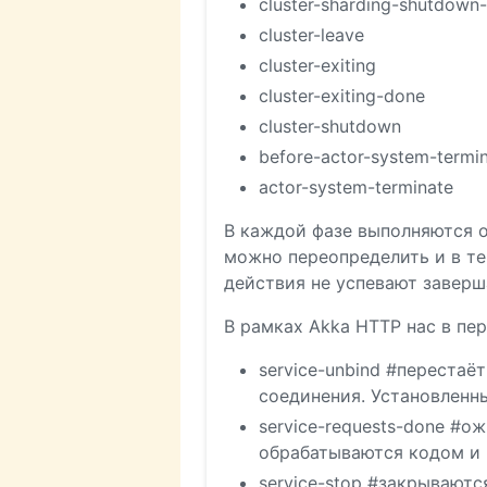
cluster-sharding-shutdown-
cluster-leave
cluster-exiting
cluster-exiting-done
cluster-shutdown
before-actor-system-termi
actor-system-terminate
В каждой фазе выполняются о
можно переопределить и в те
действия не успевают заверш
В рамках Akka HTTP нас в п
service-unbind #перестаё
соединения. Установленн
service-requests-done #о
обрабатываются кодом и 
service-stop #закрываютс