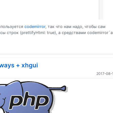
спользуется
codemirror
, так что нам надо, чтобы сам
 строк (prettifyHtml: true), а средствами codemirror`а
ways + xhgui
2017-08-