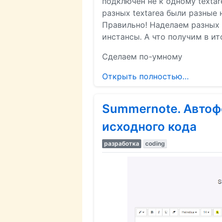
подключен не к одному textare
разных textarea были разные 
Правильно! Наделаем разных 
инстансы. А что получим в ит
Сделаем по-умному
Открыть полностью…
Summernote. Автоф
исходного кода
разработка
coding