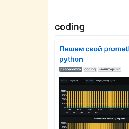
coding
Пишем свой prometh
python
разработка
coding
мониторинг