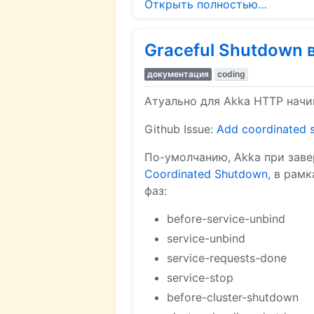
Открыть полностью…
Graceful Shutdown 
документация
coding
Атуально для Akka HTTP начи
Github Issue:
Add coordinated 
По-умолчанию, Akka при заве
Coordinated Shutdown
, в рам
фаз:
before-service-unbind
service-unbind
service-requests-done
service-stop
before-cluster-shutdown