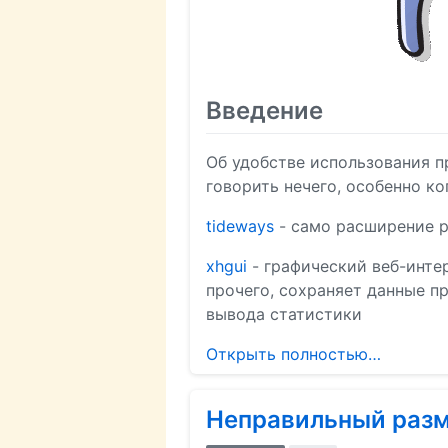
Введение
Об удобстве использования п
говорить нечего, особенно ко
tideways
- само расширение p
xhgui
- графический веб-инте
прочего, сохраняет данные п
вывода статистики
Открыть полностью…
Неправильный разме