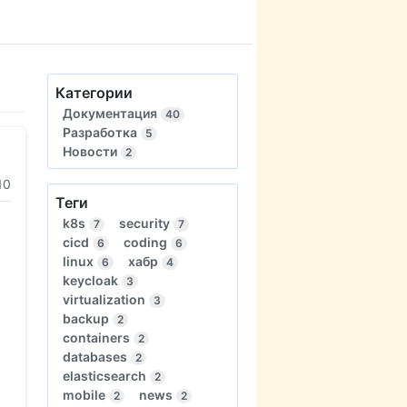
Категории
Документация
40
Разработка
5
Новости
2
10
Теги
k8s
security
7
7
cicd
coding
6
6
linux
хабр
6
4
keycloak
3
virtualization
3
backup
2
containers
2
databases
2
elasticsearch
2
mobile
news
2
2