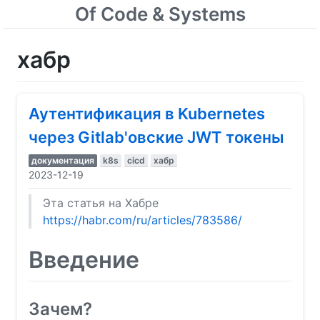
Of Code & Systems
хабр
Аутентификация в Kubernetes
через Gitlab'овские JWT токены
документация
k8s
cicd
хабр
2023-12-19
Эта статья на Хабре
https://habr.com/ru/articles/783586/
Введение
Зачем?