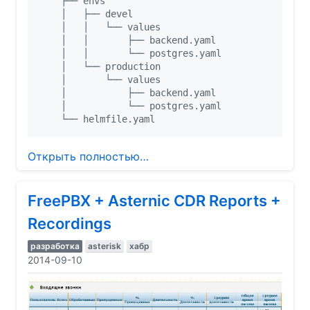
    ├── envs

    │   ├── devel

    │   │   └── values

    │   │       ├── backend.yaml

    │   │       └── postgres.yaml

    │   └── production

    │       └── values

    │           ├── backend.yaml

    │           └── postgres.yaml

Открыть полностью…
FreePBX + Asternic CDR Reports +
Recordings
разработка
asterisk
хабр
2014-09-10