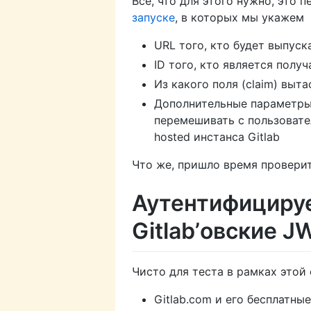
Всё, что для этого нужно, это 
запуске
, в которых мы укажем
URL того, кто будет выпуск
ID того, кто является полу
Из какого поля (claim) выт
Дополнительные параметры,
перемешивать с пользовате
hosted инстанса Gitlab
Что же, пришло время проверить
Аутентифицируе
Gitlab’овские J
Чисто для теста в рамках этой 
Gitlab.com и его бесплатн