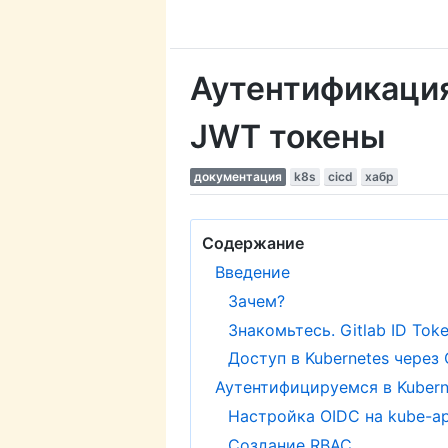
Аутентификация 
JWT токены
документация
k8s
cicd
хабр
Содержание
Введение
Зачем?
Знакомьтесь. Gitlab ID Tok
Доступ в Kubernetes через
Аутентифицируемся в Kubern
Настройка OIDC на kube-ap
Создание RBAC