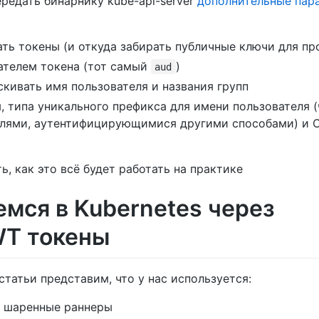
передать бинарнику kube-api-server
дополнительные пар
ать токены (и откуда забирать публичные ключи для п
чателем токена (тот самый
)
aud
аскивать имя пользователя и названия групп
 типа уникального префикса для имени пользователя (
лями, аутентифицирующимися другими способами) и CA
, как это всё будет работать на практике
мся в Kubernetes через
WT токены
статьи представим, что у нас используется:
ые шаренные раннеры