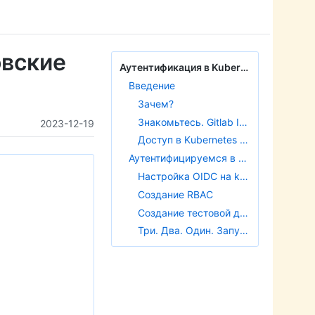
овские
Аутентификация в Kubernetes через Gitlab'овские JWT токены
Введение
Зачем?
Знакомьтесь. Gitlab ID Tokens
2023-12-19
Доступ в Kubernetes через OIDC токены
Аутентифицируемся в Kubernetes через Gitlab’овские JWT токены
Настройка OIDC на kube-api-server
Создание RBAC
Создание тестовой джобы в Gitlab
Три. Два. Один. Запуск