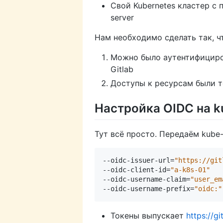
Свой Kubernetes кластер с
server
Нам необходимо сделать так, ч
Можно было аутентифициров
Gitlab
Доступы к ресурсам были т
Настройка OIDC на k
Тут всё просто. Передаём kube
--oidc-issuer-url
=
"https://git
--oidc-client-id
=
"a-k8s-01"
--oidc-username-claim
=
"user_em
--oidc-username-prefix
=
"oidc:"
Токены выпускает
https://g