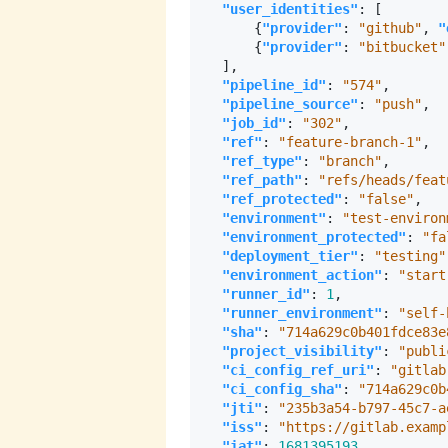
"user_identities"
:
[
{
"provider"
:
"github"
,
"
{
"provider"
:
"bitbucket"
],
"pipeline_id"
:
"574"
,
"pipeline_source"
:
"push"
,
"job_id"
:
"302"
,
"ref"
:
"feature-branch-1"
,
"ref_type"
:
"branch"
,
"ref_path"
:
"refs/heads/feat
"ref_protected"
:
"false"
,
"environment"
:
"test-environ
"environment_protected"
:
"fa
"deployment_tier"
:
"testing"
"environment_action"
:
"start
"runner_id"
:
1
,
"runner_environment"
:
"self-
"sha"
:
"714a629c0b401fdce83e
"project_visibility"
:
"publi
"ci_config_ref_uri"
:
"gitlab
"ci_config_sha"
:
"714a629c0b
"jti"
:
"235b3a54-b797-45c7-a
"iss"
:
"https://gitlab.examp
"iat"
:
1681395193
,