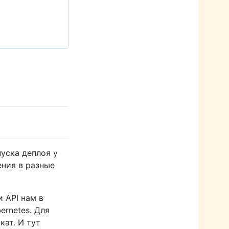
уска деплоя у
ения в разные
 API нам в
rnetes. Для
кат. И тут