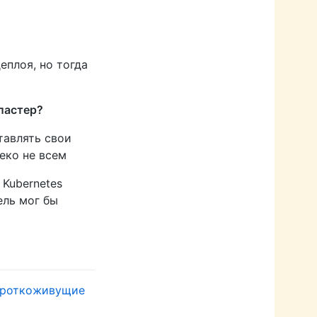
еплоя, но тогда
кластер?
тавлять свои
еко не всем
 Kubernetes
ель мог бы
роткоживущие