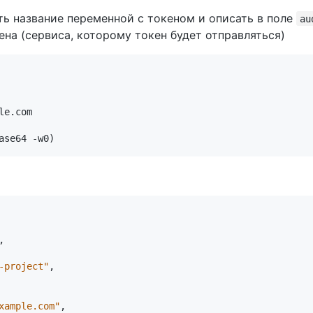
ать название переменной с токеном и описать в поле
au
ена (сервиса, которому токен будет отправляться)
le.com
ase64 -w0)
,
-project"
,
xample.com"
,