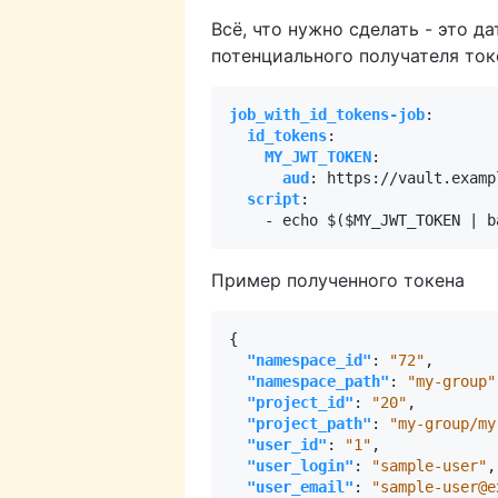
Всё, что нужно сделать - это д
потенциального получателя ток
job_with_id_tokens-job
:
id_tokens
:
MY_JWT_TOKEN
:
aud
:
https://vault.examp
script
:
- 
echo $($MY_JWT_TOKEN | b
Пример полученного токена
{
"namespace_id"
:
"72"
,
"namespace_path"
:
"my-group"
"project_id"
:
"20"
,
"project_path"
:
"my-group/my
"user_id"
:
"1"
,
"user_login"
:
"sample-user"
,
"user_email"
:
"sample-user@e