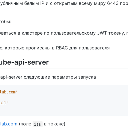
 публичным белым IP и с открытым всему миру 6443 пор
тобы:
аться в кластере по пользовательскому JWT токену, 
е, которые прописаны в RBAC для пользователя
ube-api-server
-api-server следующие параметры запуска
lab.com"
ail"
itlab.com
(поле
в токене)
iss