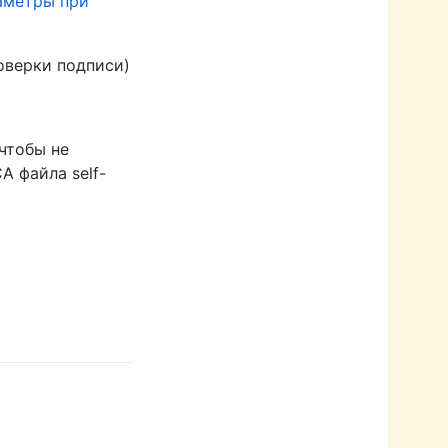
аметры при
роверки подписи)
чтобы не
 файла self-