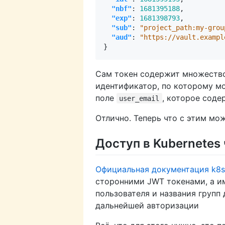
"nbf"
:
1681395188
,
"exp"
:
1681398793
,
"sub"
:
"project_path:my-grou
"aud"
:
"https://vault.exampl
}
Сам токен содержит множество 
идентификатор, по которому мо
поле
, которое соде
user_email
Отлично. Теперь что с этим мож
Доступ в Kubernetes
Официальная документация k8s
сторонними JWT токенами, а им
пользователя и названия групп 
дальнейшей авторизации