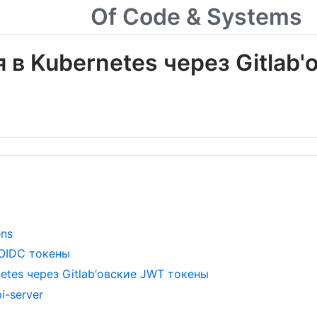
Of Code & Systems
в Kubernetes через Gitlab'
ens
 OIDC токены
etes через Gitlab’овские JWT токены
i-server