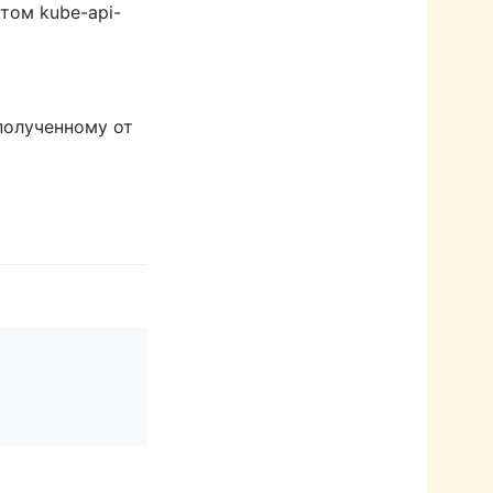
том kube-api-
полученному от