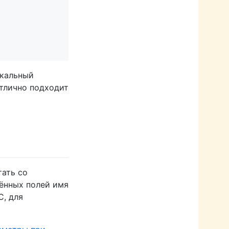
икальный
отлично подходит
тать со
лённых полей имя
C, для