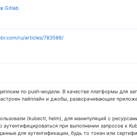
 Gitlab
abr.com/ru/articles/783586/
еплоим по push-модели. В качестве платформы для зап
м настроен пайплайн и джобы, разворачивающие прилож
льзовали (kubectl, helm), для манипуляций с ресурсами
 аутентифицироваться при выполнении запросов к Kube
данные для аутентификации, будь то токен или сертифи