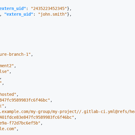
extern_uid"
:
"2435223452345"
},
,
"extern_uid"
:
"john.smith"
},
ure-branch-1"
,
ment2"
,
lse"
,
,
"
,
hosted"
,
847fc9589983fc6f46bc"
,
c"
,
.example.com/my-group/my-project//.gitlab-ci.yml@refs/he
401fdce83e847fc9589983fc6f46bc"
,
e9a-f72d7bc6ef5b"
,
le.com"
,