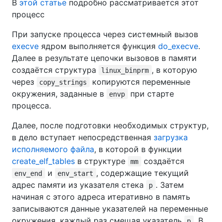
В
этой статье
подробно рассматривается этот
процесс
При запуске процесса через системный вызов
execve
ядром выполняется функция
do_execve
.
Далее в результате цепочки вызовов в памяти
создаётся структура
, в которую
linux_binprm
через
копируются переменные
copy_strings
окружения, заданные в
при старте
envp
процесса.
Далее, после подготовки необходимых структур,
в дело вступает непосредственная
загрузка
исполняемого файла
, в которой в функции
create_elf_tables
в структуре
создаётся
mm
и
, содержащие текущий
env_end
env_start
адрес памяти из указателя стека
. Затем
p
начиная с этого адреса итеративно в память
записываются данные указателей на переменные
окружения, каждый раз смещая указатель
. В
p