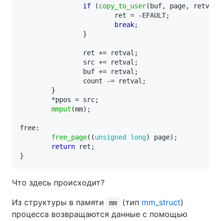
if
(
copy_to_user
(
buf
,
page
,
retval
)
ret
=
-
EFAULT
;
break
;
}
ret
+=
retval
;
src
+=
retval
;
buf
+=
retval
;
count
-=
retval
;
}
*
ppos
=
src
;
mmput
(
mm
);
free
:
free_page
((
unsigned
long
)
page
);
return
ret
;
}
Что здесь происходит?
Из структуры в памяти
(тип
mm_struct
)
mm
процесса возвращаются данные с помощью