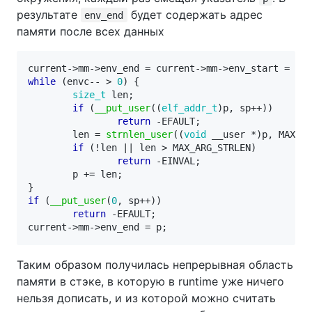
результате
будет содержать адрес
env_end
памяти после всех данных
current
->
mm
->
env_end
=
current
->
mm
->
env_start
=
p
;
while
(
envc
--
>
0
)
{
size_t
len
;
if
(
__put_user
((
elf_addr_t
)
p
,
sp
++
))
return
-
EFAULT
;
len
=
strnlen_user
((
void
__user
*
)
p
,
MAX_AR
if
(
!
len
||
len
>
MAX_ARG_STRLEN
)
return
-
EINVAL
;
p
+=
len
;
}
if
(
__put_user
(
0
,
sp
++
))
return
-
EFAULT
;
current
->
mm
->
env_end
=
p
;
Таким образом получилась непрерывная область
памяти в стэке, в которую в runtime уже ничего
нельзя дописать, и из которой можно считать