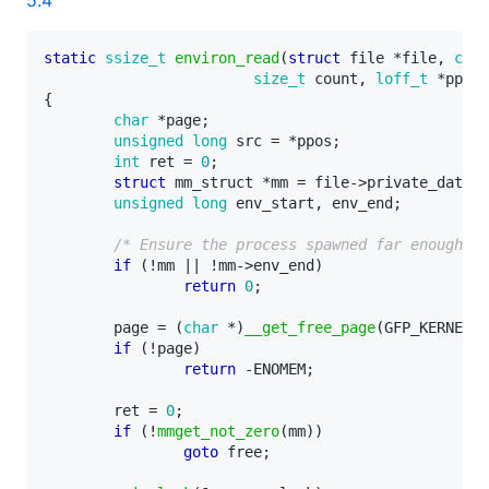
static
ssize_t
environ_read
(
struct
file
*
file
,
char
size_t
count
,
loff_t
*
ppos
)
{
char
*
page
;
unsigned
long
src
=
*
ppos
;
int
ret
=
0
;
struct
mm_struct
*
mm
=
file
->
private_data
;
unsigned
long
env_start
,
env_end
;
/* Ensure the process spawned far enough to
if
(
!
mm
||
!
mm
->
env_end
)
return
0
;
page
=
(
char
*
)
__get_free_page
(
GFP_KERNEL
);
if
(
!
page
)
return
-
ENOMEM
;
ret
=
0
;
if
(
!
mmget_not_zero
(
mm
))
goto
free
;