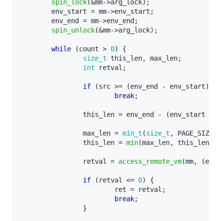
spin_lock
(
&
mm
->
arg_lock
);
env_start
=
mm
->
env_start
;
env_end
=
mm
->
env_end
;
spin_unlock
(
&
mm
->
arg_lock
);
while
(
count
>
0
)
{
size_t
this_len
,
max_len
;
int
retval
;
if
(
src
>=
(
env_end
-
env_start
))
break
;
this_len
=
env_end
-
(
env_start
+
s
max_len
=
min_t
(
size_t
,
PAGE_SIZE
,
this_len
=
min
(
max_len
,
this_len
);
retval
=
access_remote_vm
(
mm
,
(
env_
if
(
retval
<=
0
)
{
ret
=
retval
;
break
;
}