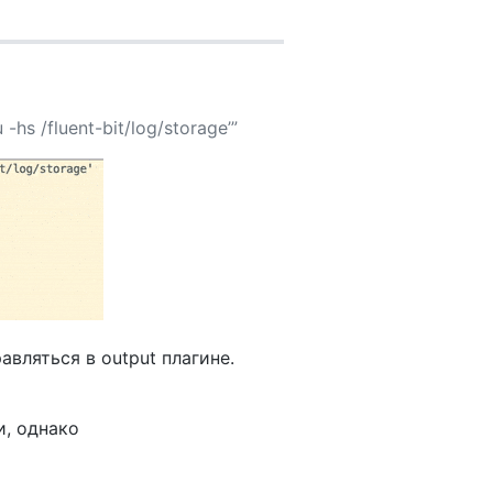
u -hs /fluent-bit/log/storage’”
авляться в output плагине.
и, однако