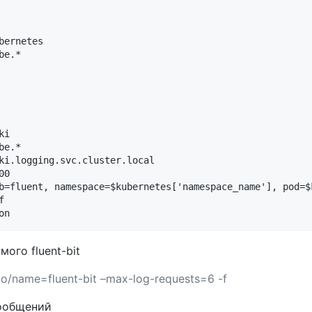
ernetes

e.*

i

e.*

ki.logging.svc.cluster.local

0

b=fluent, namespace=$kubernetes['namespace_name'], pod=$


ого fluent-bit
.io/name=fluent-bit –max-log-requests=6 -f
сообщений