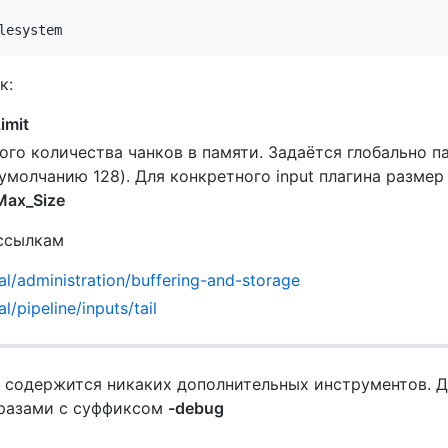
к:
imit
го количества чанков в памяти. Задаётся глобально 
умолчанию 128). Для конкретного input плагина размер
Max_Size
ссылкам
ual/administration/buffering-and-storage
l/pipeline/inputs/tail
 не содержится никаких дополнительных инструментов. 
бразами с суффиксом
-debug