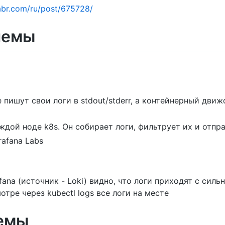
habr.com/ru/post/675728/
лемы
пишут свои логи в stdout/stderr, а контейнерный движ
аждой ноде k8s. Он собирает логи, фильтрует их и отпра
rafana Labs
ana (источник - Loki) видно, что логи приходят с сил
тре через kubectl logs все логи на месте
емы