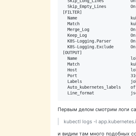
  Skip_Long_Lines           On

  Skip_Empty_Lines          On

[FILTER]

  Name                      kub
  Match                     kub
  Merge_Log                 On

  Keep_Log                  On

  K8S-Logging.Parser        On

  K8S-Logging.Exclude       On

[OUTPUT]

  Name                      lok
  Match                     kub
  Host                      lo
  Port                      310
  Labels                    jo
  Auto_kubernetes_labels    off
Первым делом смотрим логи сам
kubectl logs -l app.kubernetes
и видим там много подобных 