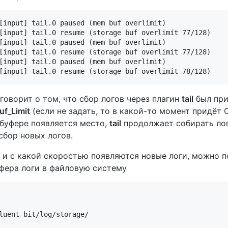
[input] tail.0 paused (mem buf overlimit)

[input] tail.0 resume (storage buf overlimit 77/128)

[input] tail.0 paused (mem buf overlimit)

[input] tail.0 resume (storage buf overlimit 77/128)    
[input] tail.0 paused (mem buf overlimit)

говорит о том, что сбор логов через плагин
tail
был при
f_Limit
(если не задать, то в какой-то момент придёт 
 буфере появляется место,
tail
продолжает собирать логи
сбор новых логов.
я и с какой скоростью появляются новые логи, можно п
фера логи в файловую систему
luent-bit/log/storage/
