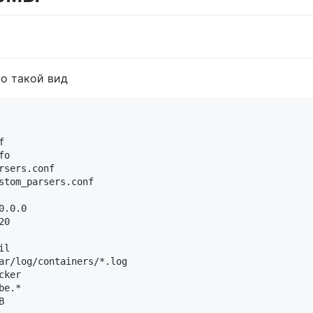
но такой вид


o

sers.conf

stom_parsers.conf

.0.0

0

l

ar/log/containers/*.log

ker

e.*


