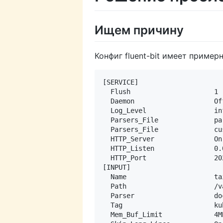
Ищем причину
Конфиг fluent-bit имеет пример
[SERVICE]

  Flush                     1

  Daemon                    Off
  Log_Level                 inf
  Parsers_File              par
  Parsers_File              cu
  HTTP_Server               On

  HTTP_Listen               0.0
  HTTP_Port                 202
[INPUT]

  Name                      tai
  Path                      /v
  Parser                    doc
  Tag                       kub
  Mem_Buf_Limit             4MB