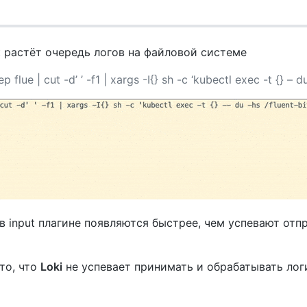
 растёт очередь логов на файловой системе
 flue | cut -d’ ’ -f1 | xargs -I{} sh -c ‘kubectl exec -t {} – d
 в input плагине появляются быстрее, чем успевают отпр
то, что
Loki
не успевает принимать и обрабатывать лог