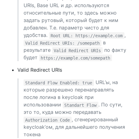
URIs, Base URL и др. используются
относительные пути, то здесь можно
задать рутовый, который будет к ним
добавлен. Т.е. параметр чисто для
удобства.
,
Root URL: https://example.com
в
Valid Redirect URIs: /somepath
результате
по факту
Valid Redirect URIs
будет
https://example.com/somepath
Valid Redirect URIs
URL’ы, на
Standard Flow Enabled: true
которые разрешено перенаправлять
после логина в keycloak при
использовании
. По сути,
Standart Flow
это то, куда можно передавать
, сгенерированный
Authorization Code
keycloak’ом, для дальнейшего получения
токена