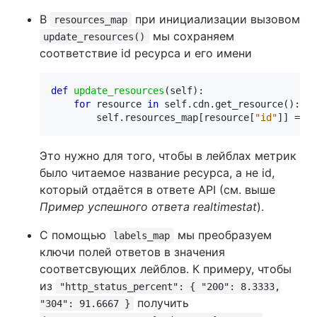
В
при инициализации вызовом
resources_map
мы сохраняем
update_resources()
соответствие id ресурса и его имени
def
update_resources
(
self
):
for
resource
in
self
.
cdn
.
get_resource
():
self
.
resources_map
[
resource
[
"id"
]]
=
re
Это нужно для того, чтобы в лейблах метрик
было читаемое название ресурса, а не id,
который отдаётся в ответе API (см. выше
Пример успешного ответа realtimestat
).
С помощью
мы преобразуем
labels_map
ключи полей ответов в значения
соответсвующих лейблов. К примеру, чтобы
из
"http_status_percent": { "200": 8.3333,
получить
"304": 91.6667 }