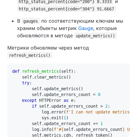
и
http_status_percent{code="200"} 8.3333
http_status_percent{code="304"} 91.6667
В
по соответствующим ключам мы
gauges
храним объекты метрик
Gauge
, которые
обновляются в методе
update_metrics()
Метрики обновляем через метод
refresh_metrics()
def
refresh_metrics
(
self
):
self
.
clear_metrics
()
try
:
self
.
update_metrics
()
self
.
update_errors_count
=
0
except
HTTPError
as
e
:
if
self
.
update_errors_count
>
2
:
log
.
error
(
f
'I can not update metrics. E
sys
.
exit
(
1
)
self
.
update_errors_count
+=
1
log
.
info
(
f
'#
{
self
.
update_errors_count
}
 Upda
self
.
metrics
.
cdn
.
_refresh_token
()