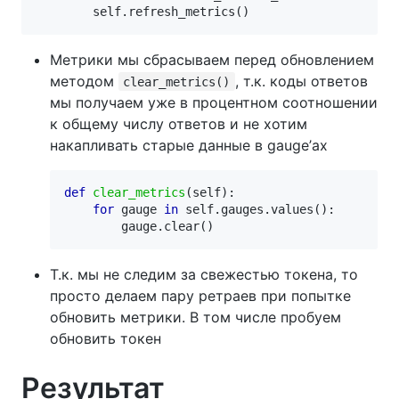
self
.
refresh_metrics
()
Метрики мы сбрасываем перед обновлением
методом
, т.к. коды ответов
clear_metrics()
мы получаем уже в процентном соотношении
к общему числу ответов и не хотим
накапливать старые данные в gauge’ах
def
clear_metrics
(
self
):
for
gauge
in
self
.
gauges
.
values
():
gauge
.
clear
()
Т.к. мы не следим за свежестью токена, то
просто делаем пару ретраев при попытке
обновить метрики. В том числе пробуем
обновить токен
Результат