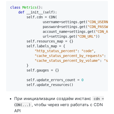
class
Metrics
():
def
__init__
(
self
):
self
.
cdn
=
CDN
(
username
=
settings
.
get
(
"CDN_USERNAME
password
=
settings
.
get
(
"CDN_PASSWORD
account_name
=
settings
.
get
(
"CDN_ACCO
url
=
settings
.
get
(
"CDN_URL"
))
self
.
resources_map
=
{}
self
.
labels_map
=
{
"http_status_percent"
:
"code"
,
"cache_status_percent_by_requests"
:
"st
"cache_status_percent_by_volume"
:
"stat
}
self
.
gauges
=
{}
self
.
update_errors_count
=
0
self
.
update_resources
()
При инициализации создаём инстанс
cdn =
, чтобы через него работать с CDN
CDN(...)
API