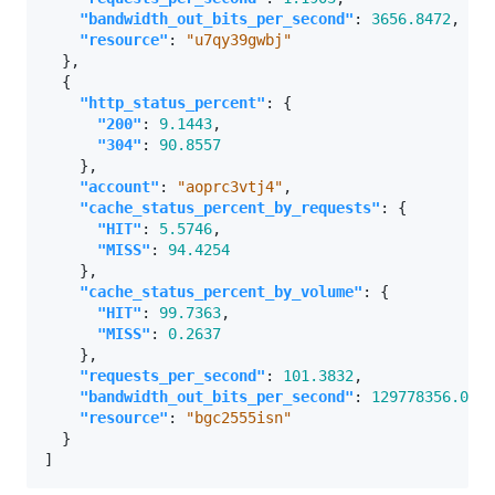
"bandwidth_out_bits_per_second"
:
3656.8472
,
"resource"
:
"u7qy39gwbj"
},
{
"http_status_percent"
:
{
"200"
:
9.1443
,
"304"
:
90.8557
},
"account"
:
"aoprc3vtj4"
,
"cache_status_percent_by_requests"
:
{
"HIT"
:
5.5746
,
"MISS"
:
94.4254
},
"cache_status_percent_by_volume"
:
{
"HIT"
:
99.7363
,
"MISS"
:
0.2637
},
"requests_per_second"
:
101.3832
,
"bandwidth_out_bits_per_second"
:
129778356.037
,
"resource"
:
"bgc2555isn"
}
]