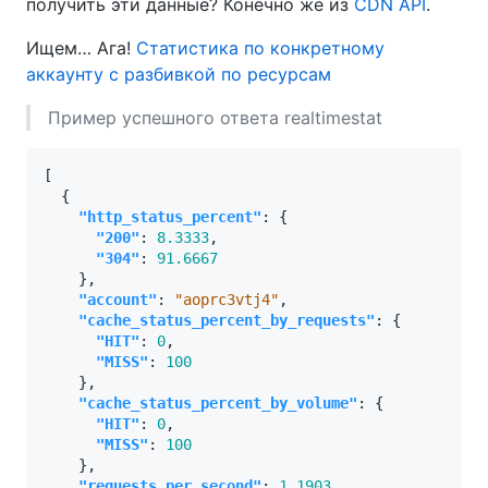
получить эти данные? Конечно же из
CDN API
.
Ищем… Ага!
Статистика по конкретному
аккаунту с разбивкой по ресурсам
Пример успешного ответа realtimestat
[
{
"http_status_percent"
:
{
"200"
:
8.3333
,
"304"
:
91.6667
},
"account"
:
"aoprc3vtj4"
,
"cache_status_percent_by_requests"
:
{
"HIT"
:
0
,
"MISS"
:
100
},
"cache_status_percent_by_volume"
:
{
"HIT"
:
0
,
"MISS"
:
100
},
"requests_per_second"
:
1.1903
,