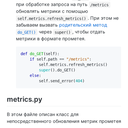
при обработке запроса на путь
/metrics
обновлять метрики с помощью
. При этом не
self.metrics.refresh_metrics()
забываем вызвать
родительский метод
через
, чтобы отдать
do_GET()
super()
метрики в формате прометея.
def
do_GET
(
self
):
if
self
.
path
==
"/metrics"
:
self
.
metrics
.
refresh_metrics
()
super
()
.
do_GET
()
else
:
self
.
send_error
(
404
)
metrics.py
В этом файле описан класс для
непосредственного обновления метрик прометея