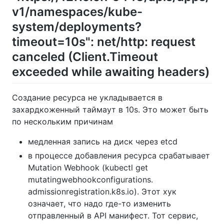
v1/namespaces/kube-
system/deployments?
timeout=10s": net/http: request
canceled (Client.Timeout
exceeded while awaiting headers)
Создание ресурса не укладывается в
захардкоженный таймаут в 10s. Это может быть
по нескольким причинам
медленная запись на диск через etcd
в процессе добавления ресурса срабатывает
Mutation Webhook (kubectl get
mutatingwebhookconfigurations.
admissionregistration.k8s.io). Этот хук
означает, что надо где-то изменить
отправленный в API манифест. Тот сервис,