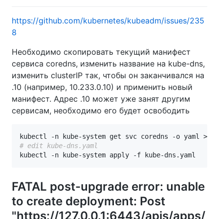
https://github.com/kubernetes/kubeadm/issues/235
8
Необходимо скопировать текущий манифест
сервиса coredns, изменить название на kube-dns,
изменить clusterIP так, чтобы он заканчивался на
.10 (например, 10.233.0.10) и применить новый
манифест. Адрес .10 может уже занят другим
сервисам, необходимо его будет освободить
kubectl -n kube-system get svc coredns -o yaml > ku
# edit kube-dns.yaml
kubectl -n kube-system apply -f kube-dns.yaml
FATAL post-upgrade error: unable
to create deployment: Post
"https://127.0.0.1:6443/apis/apps/