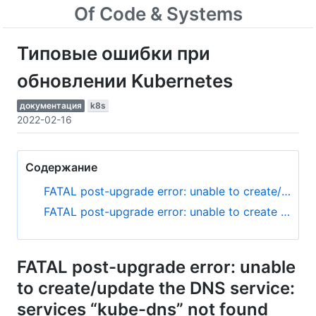
Of Code & Systems
Типовые ошибки при
обновлении Kubernetes
документация
k8s
2022-02-16
Содержание
FATAL post-upgrade error: unable to create/update the DNS service: services “kube-dns” not found
FATAL post-upgrade error: unable to create deployment: Post "https://127.0.0.1:6443/apis/apps/v1/namespaces/kube-system/deployments?timeout=10s": net/http: request canceled (Client.Timeout exceeded while awaiting headers)
FATAL post-upgrade error: unable
to create/update the DNS service:
services “kube-dns” not found