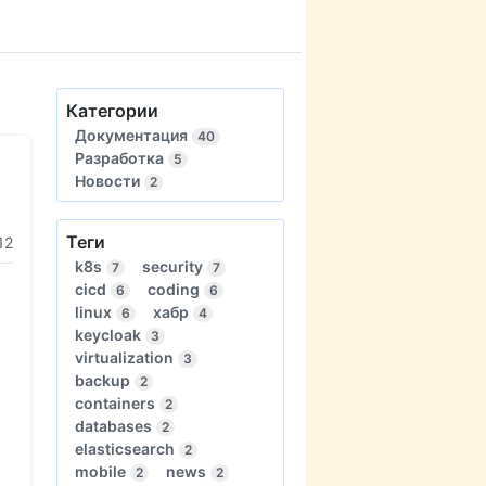
Категории
Документация
40
Разработка
5
Новости
2
Теги
12
k8s
security
7
7
cicd
coding
6
6
linux
хабр
6
4
keycloak
3
virtualization
3
backup
2
containers
2
databases
2
elasticsearch
2
mobile
news
2
2