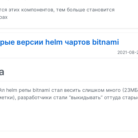
ся этих компонентов, тем больше становится
рах
рые версии helm чартов bitnami
2021-08-
а
айл helm репы bitnami стал весить слишком много (23М
метки), разработчики стали “выкидывать” оттуда стары