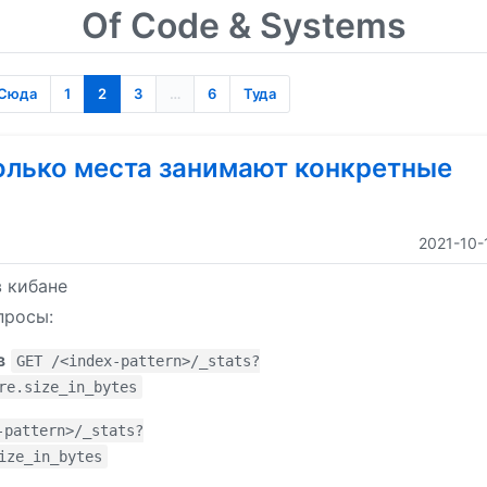
Of Code & Systems
Сюда
1
2
3
…
6
Туда
олько места занимают конкретные
2021-10-
в кибане
просы:
в
GET /<index-pattern>/_stats?
re.size_in_bytes
-pattern>/_stats?
ize_in_bytes