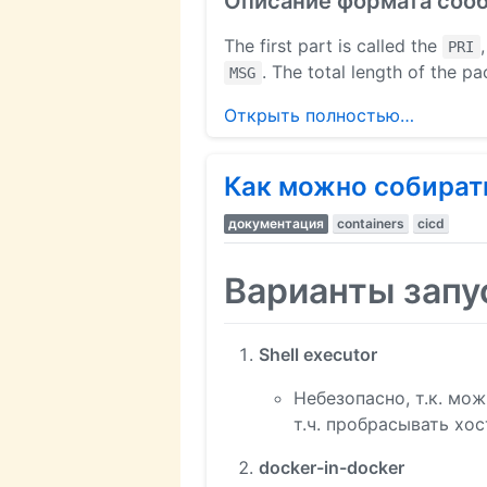
Описание формата соо
The first part is called the
PRI
. The total length of the 
MSG
Открыть полностью…
Как можно собират
документация
containers
cicd
Варианты запу
Shell executor
Небезопасно, т.к. мо
т.ч. пробрасывать хос
docker-in-docker