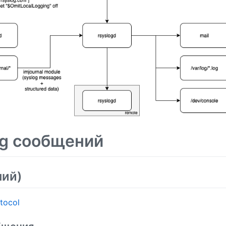
og сообщений
ший)
tocol