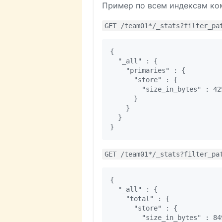
Пример по всем индексам коман
GET /team01*/_stats?filter_pa
{

  "_all" : {

    "primaries" : {

      "store" : {

        "size_in_bytes" : 425
      }

    }

  }

GET /team01*/_stats?filter_pa
{

  "_all" : {

    "total" : {

      "store" : {

        "size_in_bytes" : 849