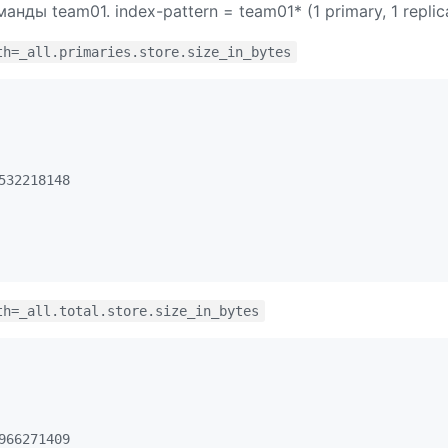
ды team01. index-pattern = team01* (1 primary, 1 replic
th=_all.primaries.store.size_in_bytes
32218148

th=_all.total.store.size_in_bytes
66271409
