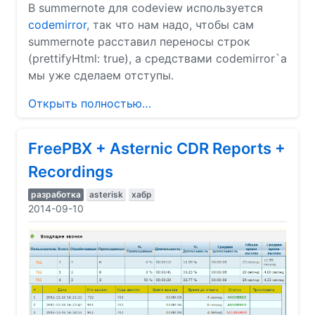
В summernote для codeview используется
codemirror
, так что нам надо, чтобы сам
summernote расставил переносы строк
(prettifyHtml: true), а средствами codemirror`а
мы уже сделаем отступы.
Открыть полностью…
FreePBX + Asternic CDR Reports +
Recordings
разработка
asterisk
хабр
2014-09-10