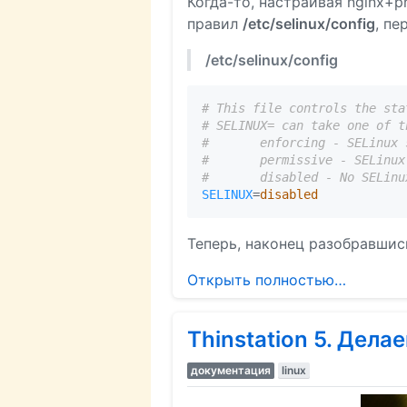
Когда-то, настраивая nginx+p
правил
/etc/selinux/config
, пе
/etc/selinux/config
# This file controls the sta
# SELINUX= can take one of t
#       enforcing - SELinux 
#       permissive - SELinux
#       disabled - No SELinu
SELINUX
=
disabled
Теперь, наконец разобравшись
Открыть полностью…
Thinstation 5. Дел
документация
linux