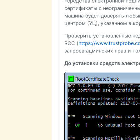
«средства электронной подпи
сертификаты с неограниченны
машина будет доверять люб
центром (УЦ), указанном в к
Проверить установленные не
RCC (
https://www.trustprobe.c
запроса админских прав и то
До установки средств электр