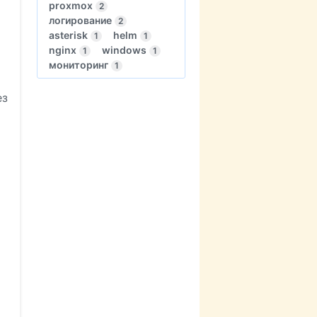
proxmox
2
логирование
2
asterisk
helm
1
1
nginx
windows
1
1
мониторинг
1
ез