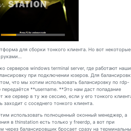
латформа для сборки тонкого клиента. Но вот некоторые
 руками…
ко серверов windows terminal server, где работают наши
алансировку при подключении юзеров. Для балансиров
 том, что мы хотим использовать балансировку по rdp-
е передаётся **username. **Это нам даст попадание
т же сервер в ту же сессию, если у его тонкого клиент
ь заходит с соседнего тонкого клиента.
отим использовать полноценный оконный менеджер, а
я в thinstation есть только у freerdp, а вот при
нам через балансировщик бросает сразу на терминальн