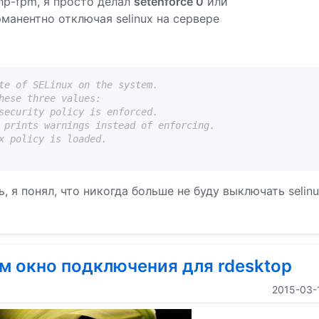
hp-fpm, я просто делал
setenforce 0
или
рманентно отключая selinux на сервере
te of SELinux on the system.
hese three values:
security policy is enforced.
 prints warnings instead of enforcing.
x policy is loaded.
, я понял, что никогда больше не буду выключать selin
аем окно подключения для rdesktop
2015-03-