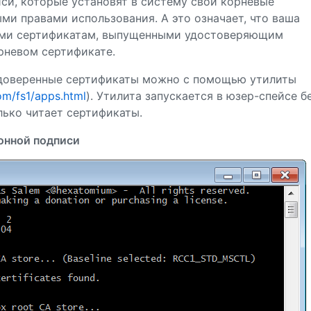
си, которые установят в систему свои корневые
ми правами использования. А это означает, что ваша
ыми сертификатам, выпущенными удостоверяющим
орневом сертификате.
доверенные сертификаты можно с помощью утилиты
om/fs1/apps.html
). Утилита запускается в юзер-спейсе б
лько читает сертификаты.
онной подписи