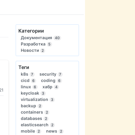
Категории
Документация
40
Разработка
5
Новости
2
Теги
k8s
security
7
7
cicd
coding
6
6
linux
хабр
6
4
21
keycloak
3
virtualization
3
backup
2
containers
2
databases
2
elasticsearch
2
mobile
news
2
2