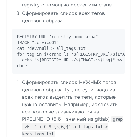
registry с помощью docker или crane
Сформировать список всех тегов
целевого образа
REGISTRY_URL="registry.home.arpa"

IMAGE="service01"

cat /dev/null > all_tags.txt

for tag in $(crane ls "${REGISTRY_URL}/${IMAGE}")
  echo "${REGISTRY_URL}/${IMAGE}:${tag}" >> all_t
Сформировать список НУЖНЫХ тегов
целевого образа Тут, по сути, надо из
всех тегов выделить те теги, которые
нужно оставить. Например, исключить
все, которые заканчиваются на
PIPELINE_ID (5,6 - значный из gitlab)
grep
-vE '^.+[0-9]{5,6}$' all_tags.txt >
keep_tags.txt