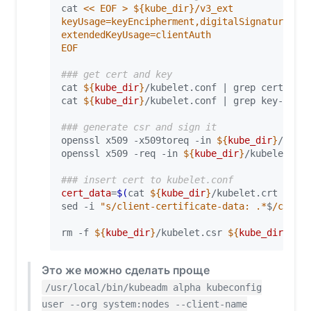
cat 
EOF
### get cert and key
cat 
${
kube_dir
}
/kubelet.conf 
|
 grep certifica
cat 
${
kube_dir
}
/kubelet.conf 
|
 grep key-data 
### generate csr and sign it
openssl x509 -x509toreq -in 
${
kube_dir
}
/kubel
openssl x509 -req -in 
${
kube_dir
}
/kubelet.csr
### insert cert to kubelet.conf
cert_data
=
$(
cat 
${
kube_dir
}
/kubelet.crt 
|
 bas
sed -i 
"s/client-certificate-data: .*
$
/client
rm -f 
${
kube_dir
}
/kubelet.csr 
${
kube_dir
}
/kub
Это же можно сделать проще
/usr/local/bin/kubeadm alpha kubeconfig
user --org system:nodes --client-name