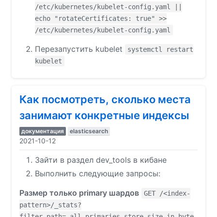
/etc/kubernetes/kubelet-config.yaml ||
echo "rotateCertificates: true" >>
/etc/kubernetes/kubelet-config.yaml
Перезапустить kubelet
systemctl restart
kubelet
Как посмотреть, сколько места
занимают конкретные индексы
документация
elasticsearch
2021-10-12
Зайти в раздел dev_tools в кибане
Выполнить следующие запросы:
Размер только primary шардов
GET /<index-
pattern>/_stats?
filter_path=_all.primaries.store.size_in_byte