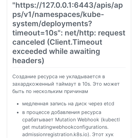
"https://127.0.0.1:6443/apis/ap
ps/v1/namespaces/kube-
system/deployments?
timeout=10s": net/http: request
canceled (Client.Timeout
exceeded while awaiting
headers)
Создание ресурса не укладывается в
захардкоженный таймаут в 10s. Это может
быть по нескольким причинам
медленная запись на диск через etcd
в процессе добавления ресурса
срабатывает Mutation Webhook (kubectl
get mutatingwebhookconfigurations.
admissionregistration.k8s.io). Этот хук