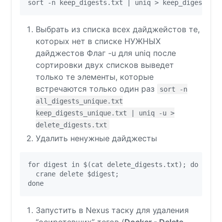
Выбрать из списка всех дайджейстов те,
которых нет в списке НУЖНЫХ
дайджестов Флаг -u для uniq после
сортировки двух списков выведет
только те элементы, которые
встречаются только один раз
sort -n
all_digests_unique.txt
keep_digests_unique.txt | uniq -u >
delete_digests.txt
Удалить ненужные дайджесты
for digest in $(cat delete_digests.txt); do

  crane delete $digest;

Запустить в Nexus таску для удаления
“осиротевших” тегов (
Docker - Delete