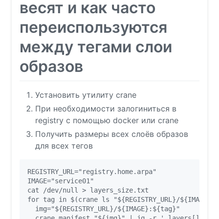
весят и как часто
переиспользуются
между тегами слои
образов
Установить утилиту crane
При необходимости залогиниться в
registry с помощью docker или crane
Получить размеры всех слоёв образов
для всех тегов
REGISTRY_URL="registry.home.arpa"

IMAGE="service01"

cat /dev/null > layers_size.txt

for tag in $(crane ls "${REGISTRY_URL}/${IMAGE}")
  img="${REGISTRY_URL}/${IMAGE}:${tag}"

  crane manifest "${img}" | jq -r '.layers[] | [.