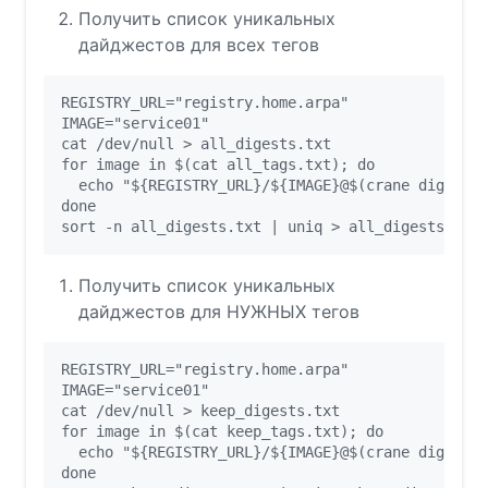
Получить список уникальных
дайджестов для всех тегов
REGISTRY_URL="registry.home.arpa"

IMAGE="service01"

cat /dev/null > all_digests.txt

for image in $(cat all_tags.txt); do

  echo "${REGISTRY_URL}/${IMAGE}@$(crane digest $
done

Получить список уникальных
дайджестов для НУЖНЫХ тегов
REGISTRY_URL="registry.home.arpa"

IMAGE="service01"

cat /dev/null > keep_digests.txt

for image in $(cat keep_tags.txt); do

  echo "${REGISTRY_URL}/${IMAGE}@$(crane digest $
done
