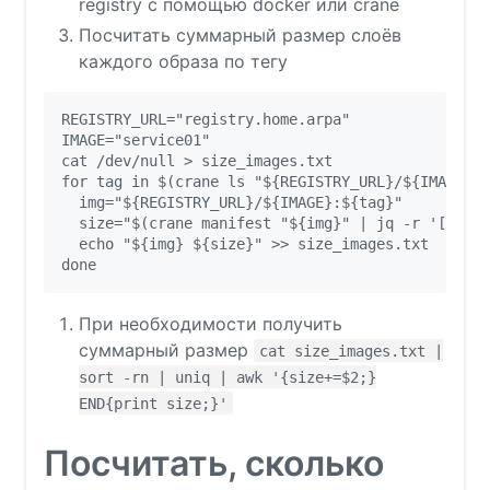
registry с помощью docker или crane
Посчитать суммарный размер слоёв
каждого образа по тегу
REGISTRY_URL="registry.home.arpa"

IMAGE="service01"

cat /dev/null > size_images.txt

for tag in $(crane ls "${REGISTRY_URL}/${IMAGE}")
  img="${REGISTRY_URL}/${IMAGE}:${tag}"

  size="$(crane manifest "${img}" | jq -r '[.laye
  echo "${img} ${size}" >> size_images.txt

При необходимости получить
суммарный размер
cat size_images.txt |
sort -rn | uniq | awk '{size+=$2;}
END{print size;}'
Посчитать, сколько