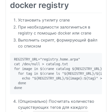
docker registry
Установить утилиту crane
При необходимости залогиниться в
registry с помощью docker или crane
Выполнить скрипт, формирующий файл
со списком
REGISTRY_URL="registry.home.arpa"

cat /dev/null > catalog.txt

for image in $(crane catalog ${REGISTRY_URL}); do

  for tag in $(crane ls "${REGISTRY_URL}/${image}
    echo "${REGISTRY_URL}/${image}:${tag}" >> cat
  done

(Опционально) Посчитать количество
существующих тегов для каждого