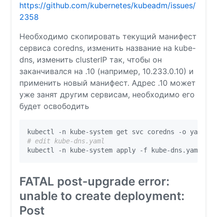
https://github.com/kubernetes/kubeadm/issues/
2358
Необходимо скопировать текущий манифест
сервиса coredns, изменить название на kube-
dns, изменить clusterIP так, чтобы он
заканчивался на .10 (например, 10.233.0.10) и
применить новый манифест. Адрес .10 может
уже занят другим сервисам, необходимо его
будет освободить
kubectl -n kube-system get svc coredns -o yaml > 
# edit kube-dns.yaml
kubectl -n kube-system apply -f kube-dns.yaml
FATAL post-upgrade error:
unable to create deployment:
Post