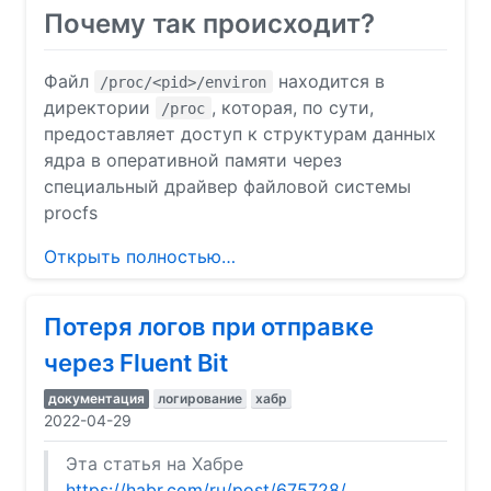
Почему так происходит?
Файл
находится в
/proc/<pid>/environ
директории
, которая, по сути,
/proc
предоставляет доступ к структурам данных
ядра в оперативной памяти через
специальный драйвер файловой системы
procfs
Открыть полностью…
Потеря логов при отправке
через Fluent Bit
документация
логирование
хабр
2022-04-29
Эта статья на Хабре
https://habr.com/ru/post/675728/