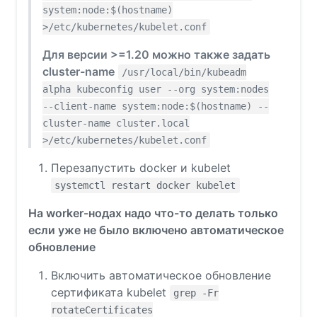
system:node:$(hostname)
>/etc/kubernetes/kubelet.conf
Для версии >=1.20 можно также задать
cluster-name
/usr/local/bin/kubeadm
alpha kubeconfig user --org system:nodes
--client-name system:node:$(hostname) --
cluster-name cluster.local
>/etc/kubernetes/kubelet.conf
Перезапустить docker и kubelet
systemctl restart docker kubelet
На worker-нодах надо что-то делать только
если уже не было включено автоматическое
обновление
Включить автоматическое обновление
сертификата kubelet
grep -Fr
rotateCertificates