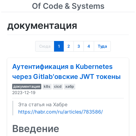
Of Code & Systems
документация
Сюда
1
2
3
4
Туда
Аутентификация в Kubernetes
через Gitlab'овские JWT токены
документация
k8s
cicd
хабр
2023-12-19
Эта статья на Хабре
https://habr.com/ru/articles/783586/
Введение