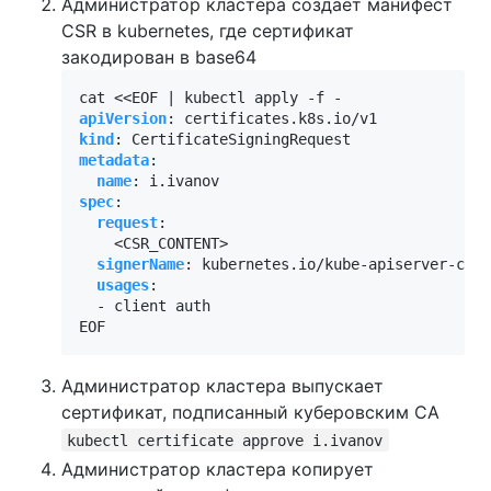
Администратор кластера создаёт манифест
CSR в kubernetes, где сертификат
закодирован в base64
cat <<EOF | kubectl apply -f -
apiVersion
:
certificates.k8s.io/v1
kind
:
CertificateSigningRequest
metadata
:
name
:
i.ivanov
spec
:
request
:
<CSR_CONTENT>
signerName
:
kubernetes.io/kube-apiserver-clie
usages
:
- 
client auth
EOF
Администратор кластера выпускает
сертификат, подписанный куберовским CA
kubectl certificate approve i.ivanov
Администратор кластера копирует