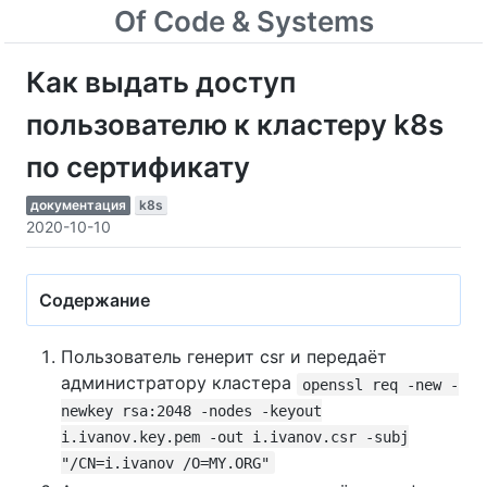
Of Code & Systems
Как выдать доступ
пользователю к кластеру k8s
по сертификату
документация
k8s
2020-10-10
Содержание
Пользователь генерит csr и передаёт
администратору кластера
openssl req -new -
newkey rsa:2048 -nodes -keyout
i.ivanov.key.pem -out i.ivanov.csr -subj
"/CN=i.ivanov /O=MY.ORG"