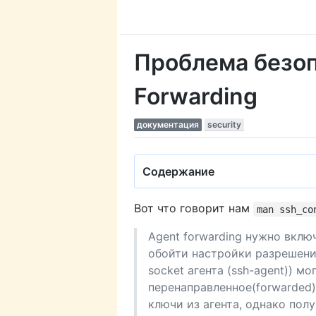
Проблема безоп
Forwarding
документация
security
Содержание
Вот что говорит нам
man ssh_co
Agent forwarding нужно вклю
обойти настройки разрешений
socket агента (ssh-agent)) м
перенаправленное(forwarded
ключи из агента, однако пол