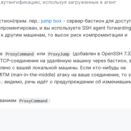
аутентификацию, используя загруженные в агент
стион(
прим. пер.:
jump box
- сервер-бастион для доступ
проментирован, и вы используете SSH agent forwarding
я к другим машинам, то высок риск компроментации и
те
или
(добавлен в OpenSSH 7.3)
ProxyCommand
ProxyJump
 TCP-соединение на удалённую машину через бастион, 
лено с вашей локальной машины. Если кто-нибудь на
TM (man-in-the-middle) атаку на ваше соединение, то s
р.: видимо, речь идёт о предупреждении об изменивши
ованием
:
ProxyCommand