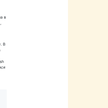
а в
,
. В
а
sh
мся