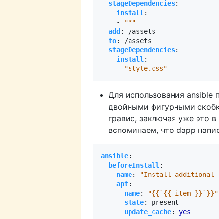
stageDependencies
:
install
:
- 
"*"
- 
add
:
/assets
to
:
/assets
stageDependencies
:
install
:
- 
"style.css"
Для использования ansible
двойными фигурными скоб
гравис, заключая уже это 
вспоминаем, что dapp напис
ansible
:
beforeInstall
:
- 
name
:
"Install additional 
apt
:
name
:
"{{`{{ item }}`}}"
state
:
present
update_cache
:
yes