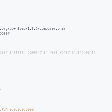
.org/download/1.6.5/composer.phar
poser
oser install` command in real world environment!
"
:run 0.0.0.0:8000