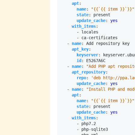
apt
:
name
:
"{{`{{ item }}`}}"
state
:
present
update_cache
:
yes
with_items
:
- 
locales
- 
ca-certificates
- 
name
:
Add repository key
apt_key
:
keyserver
:
keyserver.ubu
id
:
E5267A6C
- 
name
:
"Add PHP apt reposit
apt_repository
:
repo
:
'deb http://ppa.la
update_cache
:
yes
- 
name
:
"Install PHP and mod
apt
:
name
:
"{{`{{ item }}`}}"
state
:
present
update_cache
:
yes
with_items
:
- 
php7.2
- 
php-sqlite3