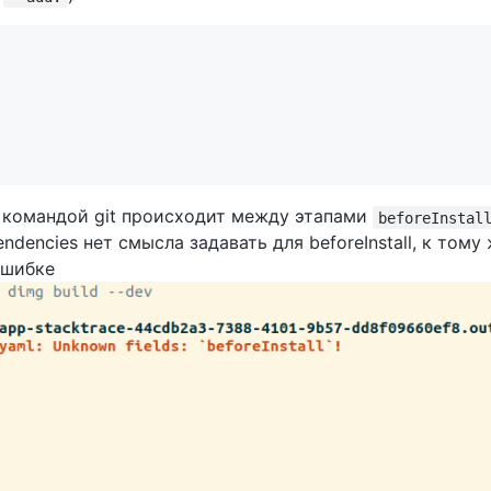
 командой git происходит между этапами
beforeInstal
ndencies нет смысла задавать для beforeInstall, к тому
ошибке