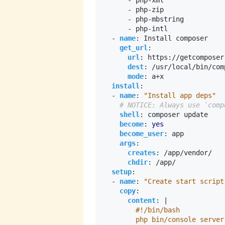
- 
php-xml
- 
php-zip
- 
php-mbstring
- 
php-intl
- 
name
:
Install composer
get_url
:
url
:
https://getcomposer
dest
:
/usr/local/bin/com
mode
:
a+x
install
:
- 
name
:
"Install app deps"
# NOTICE: Always use `comp
shell
:
composer update
become
:
yes
become_user
:
app
args
:
creates
:
/app/vendor/
chdir
:
/app/
setup
:
- 
name
:
"Create start script
copy
:
content
:
|
        php bin/console server