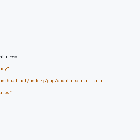
ntu.com
ory"
unchpad.net/ondrej/php/ubuntu xenial main'
ules"