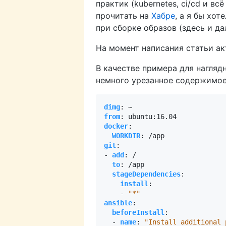
практик (kubernetes, ci/cd и в
прочитать на
Хабре
, а я бы хо
при сборке образов (здесь и д
На момент написания статьи ак
В качестве примера для нагляд
немного урезанное содержимо
dimg
:
~
from
:
ubuntu:16.04
docker
:
WORKDIR
:
/app
git
:
- 
add
:
/
to
:
/app
stageDependencies
:
install
:
- 
"*"
ansible
:
beforeInstall
:
- 
name
:
"Install additional 