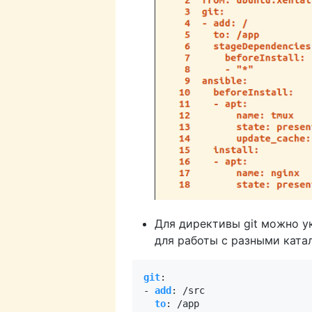
Для директивы git можно у
для работы с разными ката
git
:
- 
add
:
/src
to
:
/app