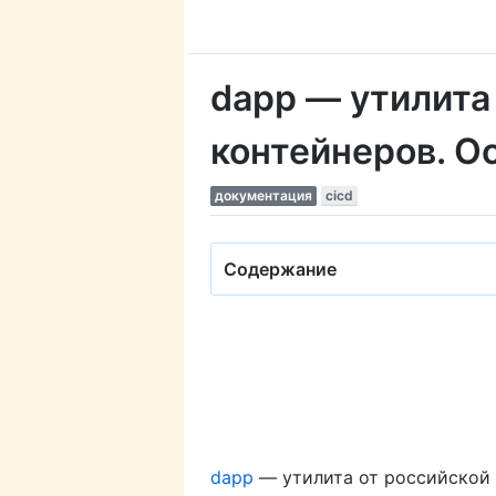
dapp — утилита
контейнеров. О
документация
cicd
Содержание
dapp
— утилита от российской 