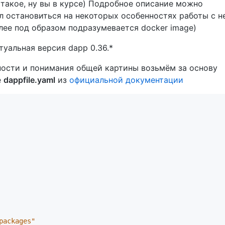
сё такое, ну вы в курсе) Подробное описание можно
тел остановиться на некоторых особенностях работы с н
алее под образом подразумевается docker image)
туальная версия dapp 0.36.*
ности и понимания общей картины возьмём за основу
е
dappfile.yaml
из
официальной документации
packages"