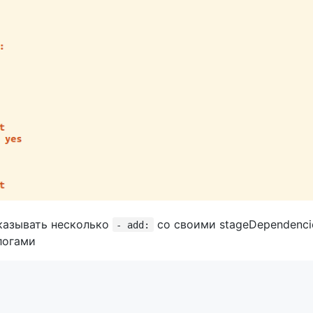
казывать несколько
со своими stageDependenci
- add:
логами