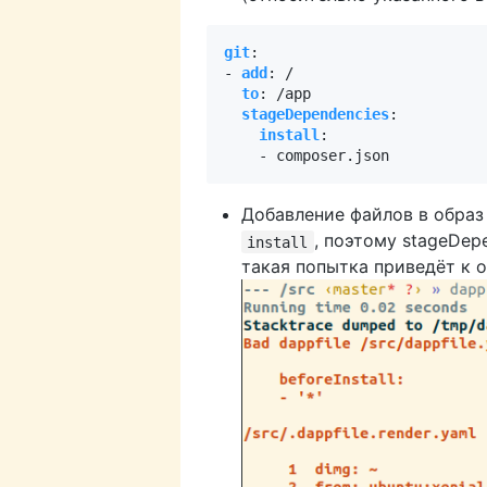
git
:
- 
add
:
/
to
:
/app
stageDependencies
:
install
:
- 
composer.json
Добавление файлов в образ
, поэтому stageDepe
install
такая попытка приведёт к 