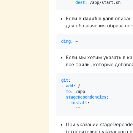
dest
:
/app/start.sh
Если в
dappfile.yaml
описан 
для обозначения образа по
dimg
:
~
Если мы хотим указать в ка
все файлы, которые добавл
git
:
- 
add
:
/
to
:
/app
stageDependencies
:
install
:
- 
"*"
При указании stageDepende
(относительно указанного 