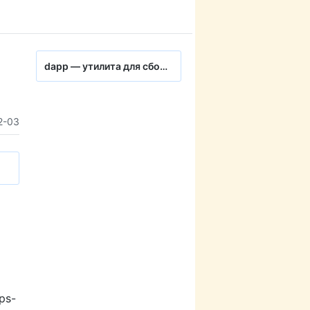
dapp — утилита для сборки и деплоя контейнеров. Особенности работы
2-03
ps-