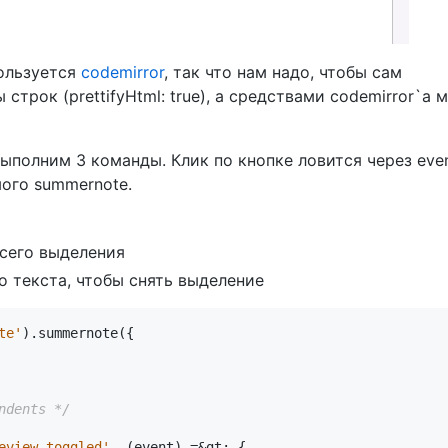
пользуется
codemirror
, так что нам надо, чтобы сам
строк (prettifyHtml: true), а средствами codemirror`а 
ыполним 3 команды. Клик по кнопке ловится через even
ого summernote.
сего выделения
о текста, чтобы снять выделение
te'
).
summernote
({
ndents */
eview.toggled'
,
(
event
)
=&
gt
;
{