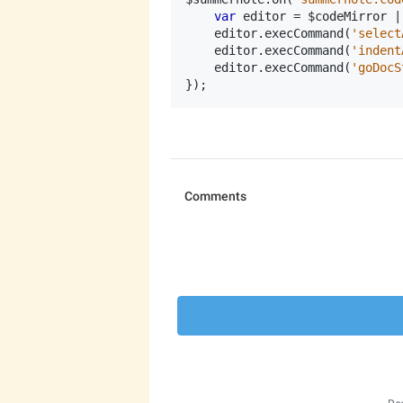
var
editor
=
$codeMirror
|
editor
.
execCommand
(
'select
editor
.
execCommand
(
'indent
editor
.
execCommand
(
'goDocS
});