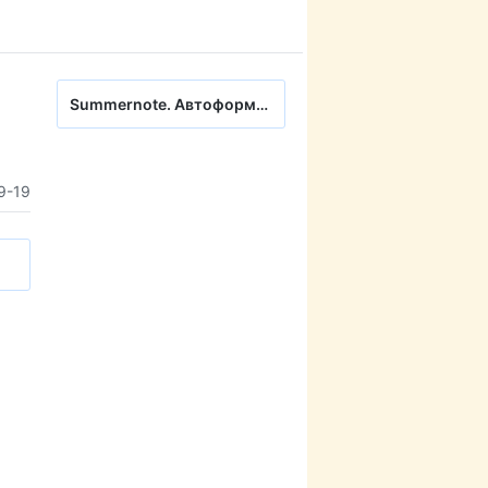
Summernote. Автоформатирование при просмотре исходного кода
9-19