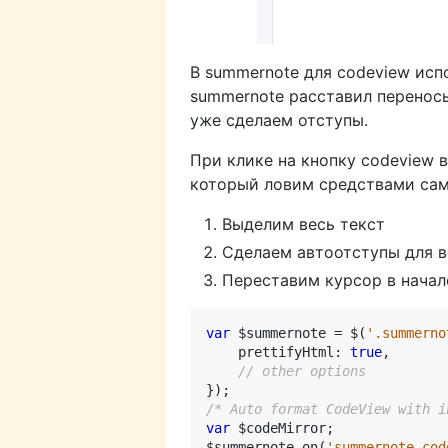
В summernote для codeview ис
summernote расставил переносы 
уже сделаем отступы.
При клике на кнопку codeview в
который ловим средствами сам
Выделим весь текст
Сделаем автоотступы для в
Переставим курсор в начал
var
$summernote
=
$
(
'.summerno
prettifyHtml
:
true
,
});
/* Auto format CodeView with i
var
$codeMirror
;
$summernote
.
on
(
'summernote.cod