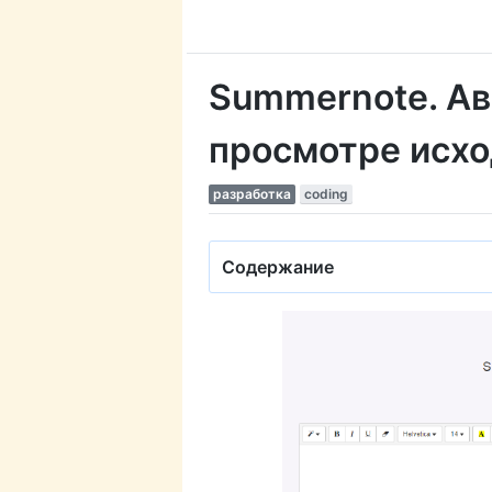
Summernote. А
просмотре исхо
разработка
coding
Содержание