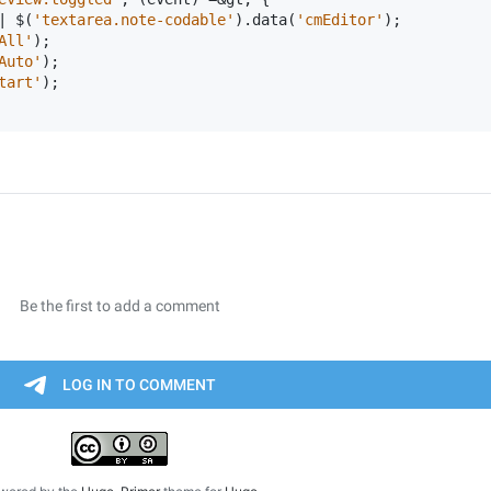
|
$
(
'textarea.note-codable'
).
data
(
'cmEditor'
);
All'
);
Auto'
);
tart'
);