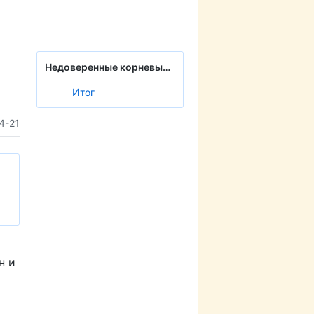
Недоверенные корневые сертификаты от налоговой (ФНС России) в вашей системе
Итог
4-21
н и