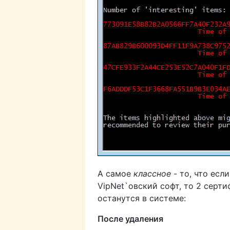
А самое
классное
- то, что есл
VipNet`овский софт, то 2 серти
останутся в системе:
После удаления