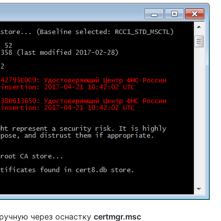
вручную через оснастку
certmgr.msc