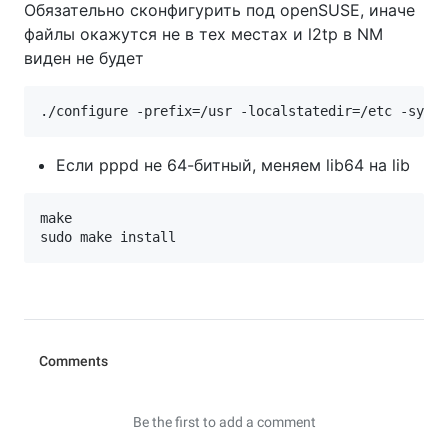
Обязательно сконфигурить под openSUSE, иначе
файлы окажутся не в тех местах и l2tp в NM
виден не будет
./configure -prefix
=
/usr -localstatedir
=
/etc -sysco
Если pppd не 64-битный, меняем lib64 на lib