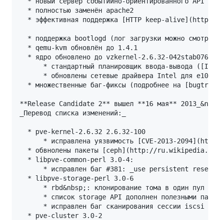
  * новый сервер событийно-ориентированного API (pv
  * полностью заменён apache2 

  * эффективная поддержка [HTTP keep-alive](http://
  * поддержка bootlogd (лог загрузки можно смотреть
  * qemu-kvm обновлён до 1.4.1 

  * ядро обновлено до vzkernel-2.6.32-042stab076.7.
      * стандартный планировщик ввода-вывода ([IO S
      * обновлены сетевые драйвера Intel для e1000e
  * множественные баг-фиксы (подробнее на [bugtrack
**Release Candidate 2** вышел **16 мая** 2013_&nbsp
_Перевод списка изменений:_

  * pve-kernel-2.6.32 2.6.32-100 

      * исправлена уязвимость [CVE-2013-2094](http:
  * обвнолены пакеты [ceph](http://ru.wikipedia.org
  * libpve-common-perl 3.0-4: 

      * исправлен баг #381: _use persistent reserva
  * libpve-storage-perl 3.0-6 

      * rbd&nbsp;: клонирование тома в один пул с о
      * список storage API дополнен полезными парам
      * исправлен баг сканирования сессии iscsi

  * pve-cluster 3.0-2 
