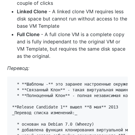
couple of clicks
Linked Clone
- A linked clone VM requires less
disk space but cannot run without access to the
base VM Template
Full Clone
- A full clone VM is a complete copy
and is fully independant to the original VM or
VM Template, but requires the same disk space
as the original.
Перевод:
  * **Шаблоны -** это заранее настроенные окружения
  * **Связанный Клон** - такая виртуальная машина т
  * **Полноценный Клон** - полная независимая копия
**Release Candidate 1** вышел **8 мая** 2013  

_Перевод списка изменений:_

  * основан на Debian 7.0 (Wheezy)

  * добавлена функция клонирования виртуальной маши