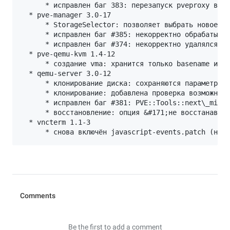
      * исправлен баг 383: перезапуск pveproxy вмес
  * pve-manager 3.0-17 

      * StorageSelector: позволяет выбрать новое хр
      * исправлен баг #385: некорректно обрабатывал
      * исправлен баг #374: некорректно удалялся ун
  * pve-qemu-kvm 1.4-12 

      * создание vma: хранится только basename имя&
  * qemu-server 3.0-12 

      * клонирование диска: сохраняются параметры о
      * клонирование: добавлена проверка возможност
      * исправлен баг #381: PVE::Tools::next\_migra
      * восстановление: опция &#171;не восстанавлив
  * vncterm 1.1-3 
