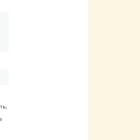
ть;
e