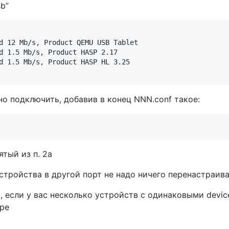
sb”
d 12 Mb/s, Product QEMU USB Tablet

d 1.5 Mb/s, Product HASP 2.17

d 1.5 Mb/s, Product HASP HL 3.25 

но подключить, добавив в конец NNN.conf такое:
зятый из п. 2а
тройства в другой порт не надо ничего перенастраива
, если у вас несколько устройств с одинаковыми devic
ере