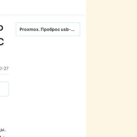
ю
Proxmox. Проброс usb-устройств в гостевую виртуальную машину. На примере ключей 1С HASP
С
0-27
ды.
 -