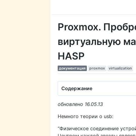
Proxmox. Пробр
виртуальную ма
HASP
документация
proxmox
virtualization
Содержание
обновлено 16.05.13
Немного теории о usb:
“Физическое соединение устро
Центром каждой звезды являетс