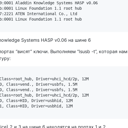
9:0001 Aladdin Knowledge Systems HASP v0.06

b:0001 Linux Foundation 1.1 root hub

7:2221 ATEN International Co., Ltd

b:0001 Linux Foundation 1.1 root hub

nowledge Systems HASP v0.06 на шине 6
ортах “висят” ключи. Выполняем “lsusb -t”, которая нам
туру:
Class=root_hub, Driver=uhci_hcd/2p, 12M

0, Class=vend., Driver=usbfs, 1.5M

0, Class=vend., Driver=usbfs, 1.5M

Class=root_hub, Driver=uhci_hcd/2p, 12M

0, Class=HID, Driver=usbhid, 12M

1, Class=HID, Driver=usbhid, 12M

ce) 2 и 3 на шине 6 находятся на портах 1 и 2.