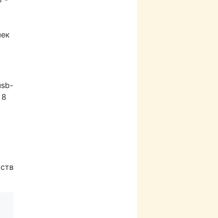
р
чек
usb-
 8
йств