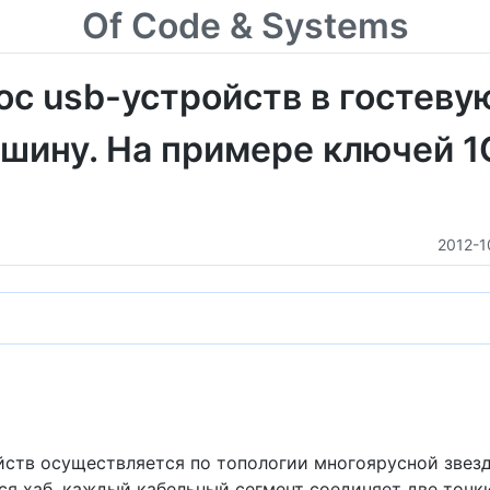
Of Code & Systems
ос usb-устройств в гостеву
шину. На примере ключей 1
2012-1
йств осуществляется по топологии многоярусной звез
я хаб, каждый кабельный сегмент соединяет две точки