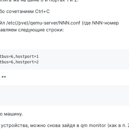
бо сочетанием Ctrl+C
л /etc(/pve)/qemu-server/NNN.conf (где NNN-номер
бавляем следующие строки:
tbus=6,hostport=1

 **
ю машину.
устройства, можно снова зайдя в qm monitor (как в п. 