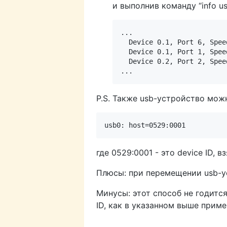
и выполнив команду “info u
... 

  Device 0.1, Port 6, Spee
  Device 0.1, Port 1, Spee
  Device 0.2, Port 2, Spee
P.S. Также usb-устройство мож
где 0529:0001 - это device ID, в
Плюсы: при перемещении usb-ус
Минусы: этот способ не годится
ID, как в указанном выше прим