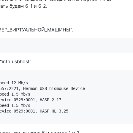
ть будем 6-1 и 6-2.
ОМЕР_ВИРТУАЛЬНОЙ_МАШИНЫ”,
info usbhost”
peed 12 Mb/s

557:2221, Hermon USB hidmouse Device

peed 1.5 Mb/s

evice 0529:0001, HASP 2.17

peed 1.5 Mb/s

evice 0529:0001, HASP HL 3.25

пять же на шине 6 и портах 1 и 2.